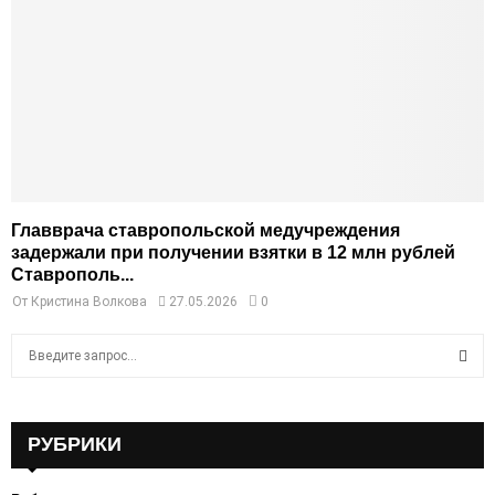
Главврача ставропольской медучреждения
задержали при получении взятки в 12 млн рублей
Ставрополь...
От
Кристина Волкова
27.05.2026
0
S
e
a
S
r
c
РУБРИКИ
E
h
f
A