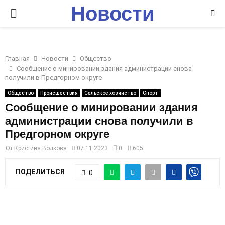
Новости
P
Ставрополья
R
Главная
Новости
Общество
I
Сообщение о минировании здания администрации снова
получили в Предгорном округе
M
Общество
Происшествия
Сельское хозяйство
Спорт
Сообщение о минировании здания
администрации снова получили в
A
Предгорном округе
R
От
Кристина Волкова
07.11.2023
0
605
ПОДЕЛИТЬСЯ
0
Y
M