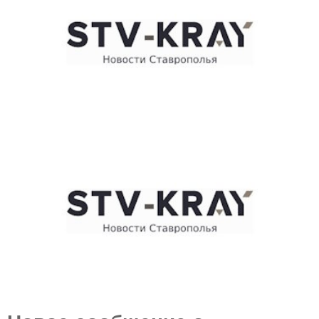
E
N
U