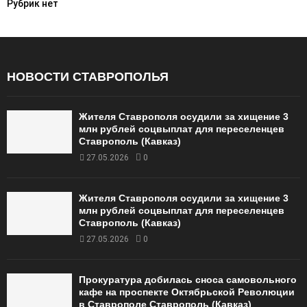
Рубрик нет
o
r
R
:
C
НОВОСТИ СТАВРОПОЛЬЯ
H
Жителя Ставрополя осудили за хищение 3
млн рублей соцвыплат для переселенцев
Ставрополь (Кавказ)
27.05.2026
0
Жителя Ставрополя осудили за хищение 3
млн рублей соцвыплат для переселенцев
Ставрополь (Кавказ)
27.05.2026
0
Прокуратура добилась сноса самовольного
кафе на проспекте Октябрьской Революции
в Ставрополе Ставрополь (Кавказ)