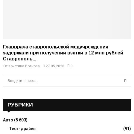
Главврача ставропольской медучреждения
задержали при получении взятки в 12 млн рублей
Ставрополь...
От
Кристина Волкова
27.05.2026
0
S
e
a
S
r
c
РУБРИКИ
E
h
f
A
Авто
(5 603)
o
r
Тест-драйвы
(91)
R