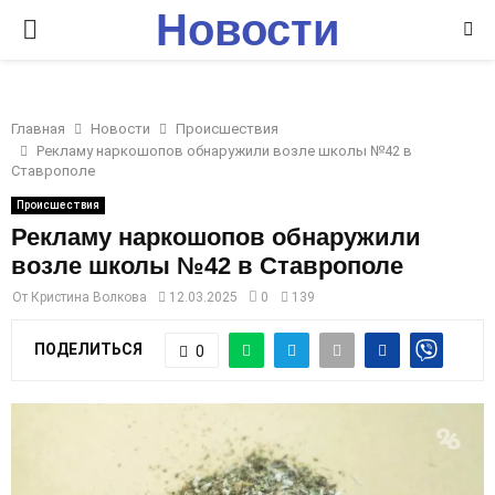
Новости
P
Ставрополья
R
Главная
Новости
Происшествия
I
Рекламу наркошопов обнаружили возле школы №42 в
Ставрополе
M
Происшествия
Рекламу наркошопов обнаружили
возле школы №42 в Ставрополе
A
От
Кристина Волкова
12.03.2025
0
139
R
ПОДЕЛИТЬСЯ
0
Y
M