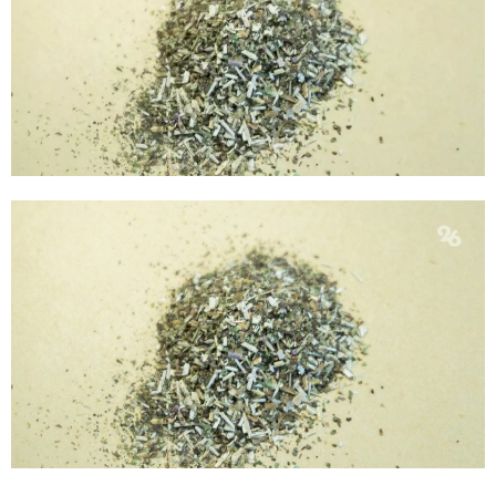
E
N
U