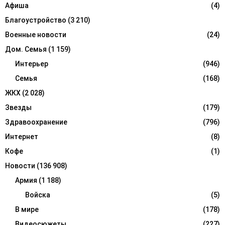
:
Афиша
(4)
C
Благоустройство
(3 210)
H
Военные новости
(24)
Дом. Семья
(1 159)
Интерьер
(946)
Семья
(168)
ЖКХ
(2 028)
Звезды
(179)
Здравоохранение
(796)
Интернет
(8)
Кофе
(1)
Новости
(136 908)
Армия
(1 188)
Войска
(5)
В мире
(178)
Видеосюжеты
(227)