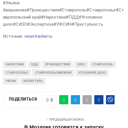
#Ульяна
Аверьянова#Происшествия#Ставрополь#Ставрополье#Ст
авропольский край#Наркотики#ПДД#Уголовное
дело#СИЗО#Экспертиза#УФСИН#Преступность
Источник:
newstracker.ru
НАРКОТИКИ
ПДД
ПРОИСШЕСТВИЯ
СИЗО
СТАВРОПОЛЬ
СТАВРОПОЛЬЕ
СТАВРОПОЛЬСКИЙ КРАЙ
УГОЛОВНОЕ ДЕЛО
УФСИН
ЭКСПЕРТИЗА
ПОДЕЛИТЬСЯ
0
ПРЕДЫДУЩАЯ ЗАПИСЬ
В Моздоке готовятся к запуску