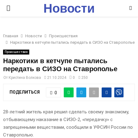
Новости
P
Ставрополья
R
Главная
Новости
Происшествия
I
Наркотики в кетчупе пытались передать в СИЗО на Ставрополье
Происшествия
M
Наркотики в кетчупе пытались
передать в СИЗО на Ставрополье
A
От
Кристина Волкова
21.10.2024
0
250
R
ПОДЕЛИТЬСЯ
0
Y
28-летний житель края решил сделать своему знакомому,
отбывающему наказание в СИЗО-2, «передачку» с
M
запрещенными веществами, сообщили в УФСИН России по
Ставрополью.