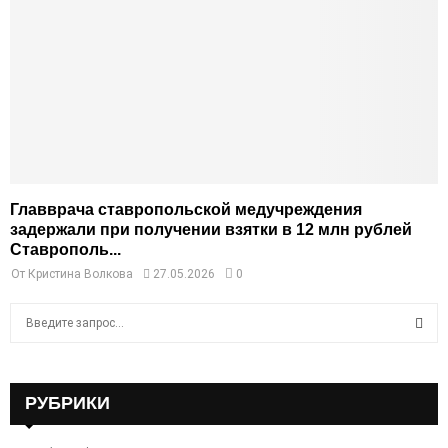
Главврача ставропольской медучреждения
задержали при получении взятки в 12 млн рублей
Ставрополь...
От
Кристина Волкова
27.05.2026
0
S
e
a
S
r
c
РУБРИКИ
E
h
f
A