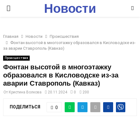
Новости
P
Ставрополья
R
Главная
Новости
Происшествия
I
Фонтан высотой в многоэтажку образовался в Кисловодске из-
за аварии Ставрополь (Кавказ)
M
Происшествия
Фонтан высотой в многоэтажку
образовался в Кисловодске из-за
A
аварии Ставрополь (Кавказ)
R
От
Кристина Волкова
20.11.2024
0
200
ПОДЕЛИТЬСЯ
0
Y
M