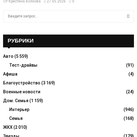
От
Кристина Волкова
27.05.2026
0
S
e
a
S
r
c
РУБРИКИ
E
h
f
A
Авто
(5 559)
o
r
Тест-драйвы
(91)
R
:
Афиша
(4)
C
Благоустройство
(3 169)
H
Военные новости
(24)
Дом. Семья
(1 159)
Интерьер
(946)
Семья
(168)
ЖКХ
(2 010)
Звезды
(179)