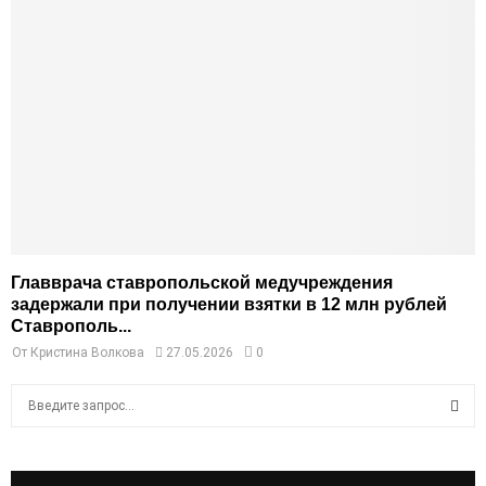
Главврача ставропольской медучреждения
задержали при получении взятки в 12 млн рублей
Ставрополь...
От
Кристина Волкова
27.05.2026
0
S
e
a
S
r