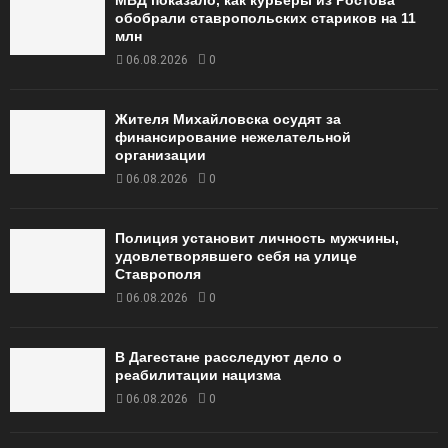
МВД показало, как курьеры из Ростова
обобрали ставропольских стариков на 11
млн
06.08.2026
0
Жителя Михайловска осудят за
финансирование нежелательной
организации
06.08.2026
0
Полиция установит личность мужчины,
удовлетворявшего себя на улице
Ставрополя
06.08.2026
0
В Дагестане расследуют дело о
реабилитации нацизма
06.08.2026
0