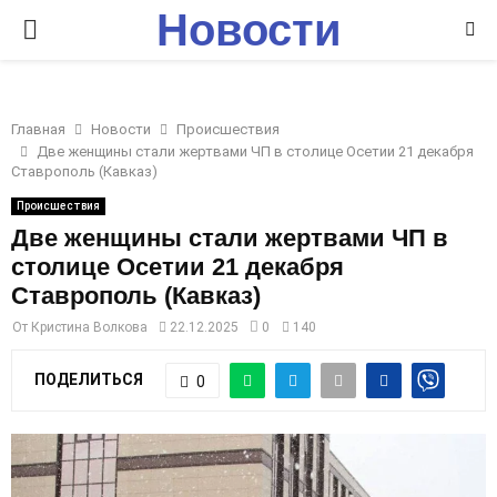
Новости
P
Ставрополья
R
Главная
Новости
Происшествия
I
Две женщины стали жертвами ЧП в столице Осетии 21 декабря
Ставрополь (Кавказ)
M
Происшествия
Две женщины стали жертвами ЧП в
столице Осетии 21 декабря
A
Ставрополь (Кавказ)
R
От
Кристина Волкова
22.12.2025
0
140
ПОДЕЛИТЬСЯ
0
Y
M