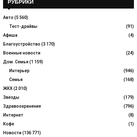
c
РУБРИКИ
E
h
f
A
Авто
(5 560)
o
r
Тест-драйвы
(91)
R
:
Афиша
(4)
C
Благоустройство
(3 170)
H
Военные новости
(24)
Дом. Семья
(1 159)
Интерьер
(946)
Семья
(168)
ЖКХ
(2 010)
Звезды
(179)
Здравоохранение
(796)
Интернет
(8)
Кофе
(1)
Новости
(136 771)