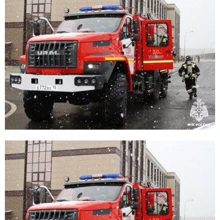
E
N
U