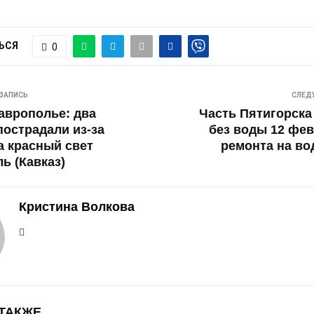
ЬСЯ
0
ЗАПИСЬ
СЛЕД
аврополье: два
Часть Пятигорска
пострадали из-за
без воды 12 фев
а красный свет
ремонта на в
ь (Кавказ)
Кристина Волкова
 ТАКЖЕ