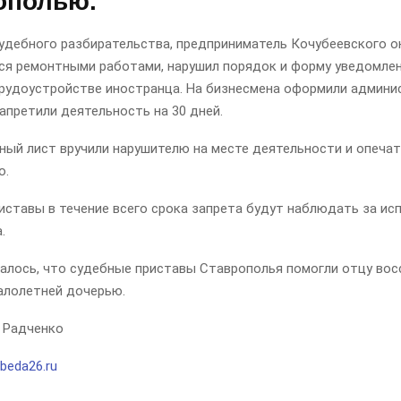
ополью.
удебного разбирательства, предприниматель Кочубеевского ок
я ремонтными работами, нарушил порядок и форму уведомлен
трудоустройстве иностранца. На бизнесмена оформили админ
апретили деятельность на 30 дней.
ный лист вручили нарушителю на месте деятельности и опечат
о.
иставы в течение всего срока запрета будут наблюдать за ис
.
алось, что судебные приставы Ставрополья помогли отцу во
алолетней дочерью.
 Радченко
beda26.ru