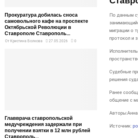
Ставр
По данным с
Прокуратура добилась сноса
самовольного кафе на проспекте
занимающийс
Октябрьской Революции в
миграции о 
Ставрополе Ставрополь...
протокол и з
От
Кристина Волкова
27.05.2026
0
Исполнитель
пространств
Судебные пр
решения суда
Ранее сообщ
общение с м
Авторы:
Анна
Главврача ставропольской
медучреждения задержали при
Источник:
po
получении взятки в 12 млн рублей
Ставрополь...