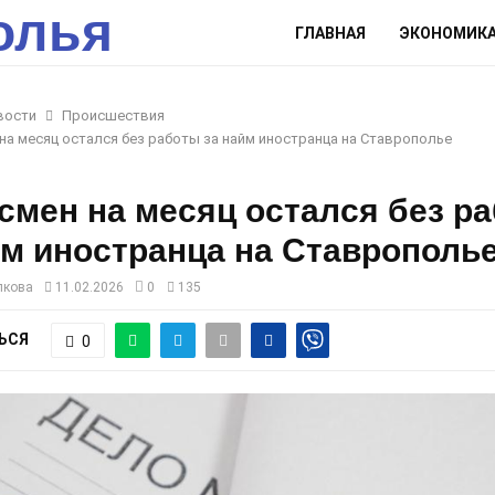
олья
ГЛАВНАЯ
ЭКОНОМИК
вости
Происшествия
на месяц остался без работы за найм иностранца на Ставрополье
смен на месяц остался без р
йм иностранца на Ставрополь
лкова
11.02.2026
0
135
ЬСЯ
0