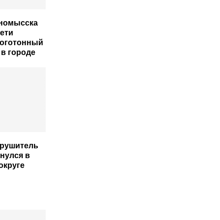
нномысска
дети
ноготонный
 в городе
арушитель
нулся в
округе