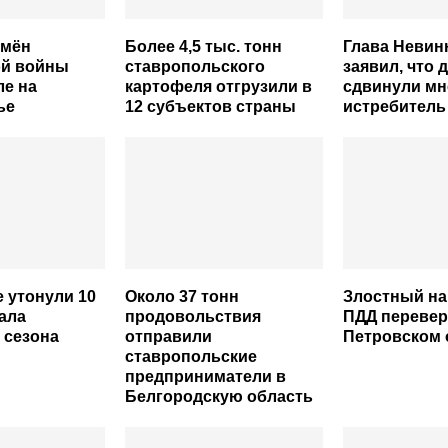
емён
Более 4,5 тыс. тонн
Глава Неви
ой войны
ставропольского
заявил, что 
ле на
картофеля отгрузили в
сдвинули м
ье
12 субъектов страны
истребитель
е утонули 10
Около 37 тонн
Злостный н
чала
продовольствия
ПДД перевер
 сезона
отправили
Петровском 
ставропольские
предприниматели в
Белгородскую область