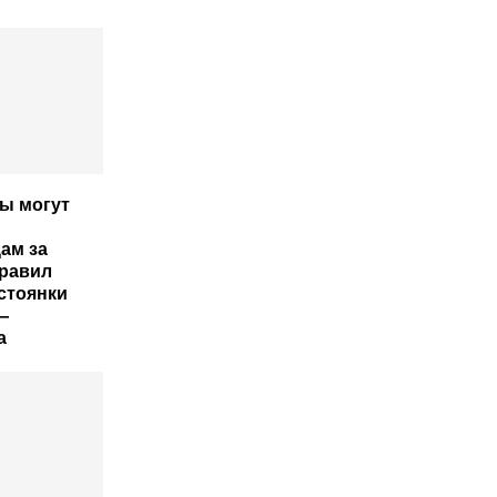
ы могут
ам за
равил
стоянки
—
а