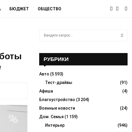
А
БЮДЖЕТ
ОБЩЕСТВО
S
e
a
S
r
аботы
c
РУБРИКИ
E
h
е
f
A
Авто
(5 593)
o
r
Тест-драйвы
(91)
R
:
Афиша
(4)
C
Благоустройство
(3 204)
H
Военные новости
(24)
Дом. Семья
(1 159)
Интерьер
(946)