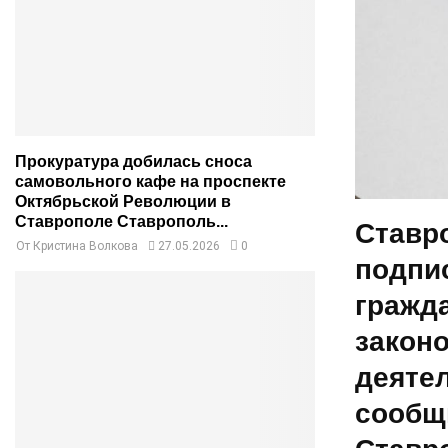
Прокуратура добилась сноса
самовольного кафе на проспекте
Октябрьской Революции в
Ставрополе Ставрополь...
Ставр
От
Кристина Волкова
27.05.2026
0
подпи
гражд
законо
деятел
сообщ