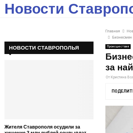
Новости Ставроп
Главная
Но
Бизнесмен 
НОВОСТИ СТАВРОПОЛЬЯ
Происшествия
Бизне
за на
От
Кристина Во
ПОДЕЛИТ
Жителя Ставрополя осудили за
хищение 3 млн рублей соцвыплат