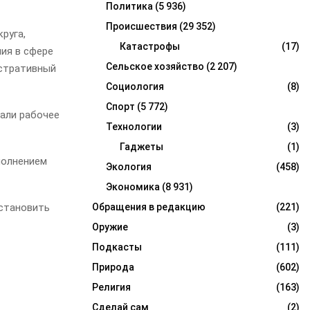
Политика
(5 936)
Происшествия
(29 352)
руга,
Катастрофы
(17)
ия в сфере
Сельское хозяйство
(2 207)
истративный
Социология
(8)
Спорт
(5 772)
али рабочее
Технологии
(3)
Гаджеты
(1)
полнением
Экология
(458)
Экономика
(8 931)
сстановить
Обращения в редакцию
(221)
Оружие
(3)
Подкасты
(111)
Природа
(602)
Религия
(163)
Сделай сам
(2)