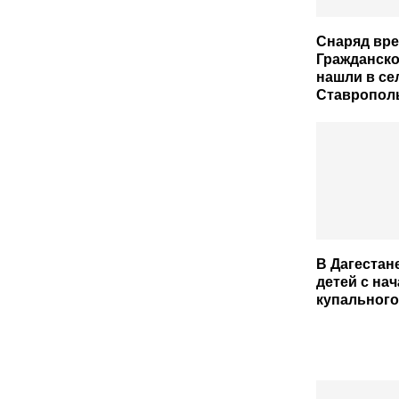
Снаряд вр
Гражданск
нашли в се
Ставропол
В Дагестан
детей с на
купального