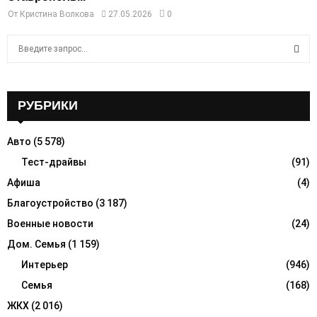
От
Кристина Волкова
27.05.2026
0
S
e
a
S
r
c
РУБРИКИ
E
h
f
A
Авто
(5 578)
o
r
Тест-драйвы
(91)
R
:
Афиша
(4)
C
Благоустройство
(3 187)
H
Военные новости
(24)
Дом. Семья
(1 159)
Интерьер
(946)
Семья
(168)
ЖКХ
(2 016)