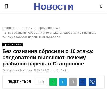
Новости
P
Ставрополья
R
Главная
Новости
Происшествия
I
Без сознания сбросили с 10 этажа: следователи выясняют,
почему разбился парень в Ставрополе
M
Происшествия
Без сознания сбросили с 10 этажа:
следователи выясняют, почему
A
разбился парень в Ставрополе
R
От
Кристина Волкова
09.06.2024
0
611
ПОДЕЛИТЬСЯ
0
Y
M