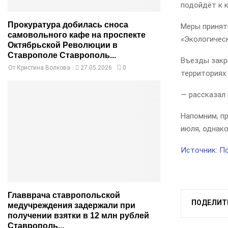
подойдёт к к
Прокуратура добилась сноса
Меры принят
самовольного кафе на проспекте
«Экологическ
Октябрьской Революции в
Ставрополе Ставрополь...
Въезды закр
От
Кристина Волкова
27.05.2026
0
территориях.
— рассказал
Напомним, пр
июля, однако
Источник: П
Главврача ставропольской
ПОДЕЛИТ
медучреждения задержали при
получении взятки в 12 млн рублей
Ставрополь...