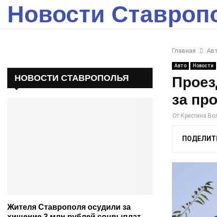
Новости Ставроп
Главная
Ав
Авто
Новости
НОВОСТИ СТАВРОПОЛЬЯ
Проез
за пр
От
Кристина Во
ПОДЕЛИТ
Жителя Ставрополя осудили за
хищение 3 млн рублей соцвыплат