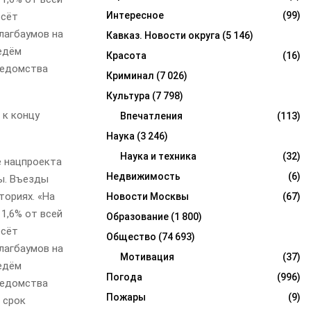
Интересное
(99)
есёт
лагбаумов на
Кавказ. Новости округа
(5 146)
едём
Красота
(16)
ведомства
Криминал
(7 026)
Культура
(7 798)
 к концу
Впечатления
(113)
Наука
(3 246)
Наука и техника
(32)
е нацпроекта
Недвижимость
(6)
ды. Въезды
ториях. «На
Новости Москвы
(67)
1,6% от всей
Образование
(1 800)
есёт
Общество
(74 693)
лагбаумов на
Мотивация
(37)
едём
Погода
(996)
ведомства
Пожары
(9)
 срок