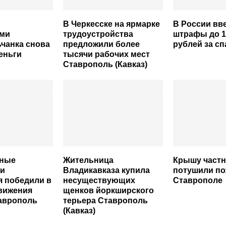
В Черкесске на ярмарке
В России вв
ми
трудоустройства
штрафы до 1
чанка снова
предложили более
рублей за с
еньги
тысячи рабочих мест
Ставрополь (Кавказ)
ные
Жительница
Крышу частн
ии
Владикавказа купила
потушили по
 победили в
несуществующих
Ставрополе
вижения
щенков йоркширского
аврополь
терьера Ставрополь
(Кавказ)