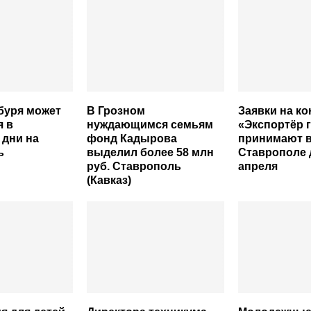
буря может
В Грозном
Заявки на ко
я в
нуждающимся семьям
«Экспортёр 
 дни на
фонд Кадырова
принимают 
ь
выделил более 58 млн
Ставрополе 
руб. Ставрополь
апреля
(Кавказ)