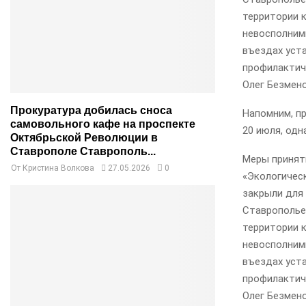
территории 
невосполним
въездах уст
профилактич
Олег Безмено
Прокуратура добилась сноса
Напомним, п
самовольного кафе на проспекте
20 июля, одн
Октябрьской Революции в
Ставрополе Ставрополь...
Меры принят
От
Кристина Волкова
27.05.2026
0
«Экологическ
закрыли для 
Ставрополье 
территории 
невосполним
въездах уст
профилактич
Олег Безмено