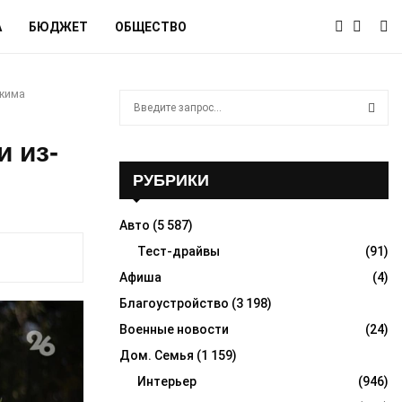
А
БЮДЖЕТ
ОБЩЕСТВО
жима
S
e
a
S
 из-
r
c
РУБРИКИ
E
h
f
A
Авто
(5 587)
o
r
Тест-драйвы
(91)
R
:
Афиша
(4)
C
Благоустройство
(3 198)
H
Военные новости
(24)
Дом. Семья
(1 159)
Интерьер
(946)