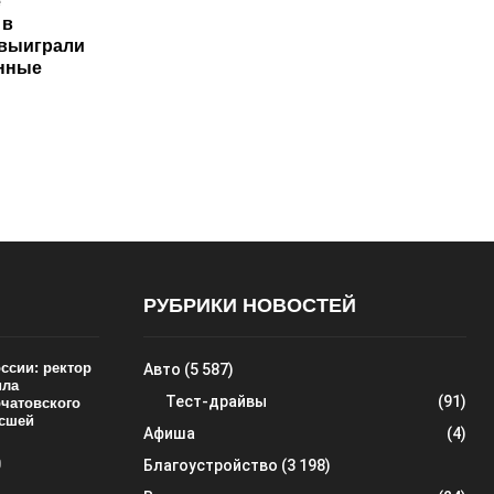
е
 в
 выиграли
нные
РУБРИКИ НОВОСТЕЙ
ссии: ректор
Авто
(5 587)
ила
Тест-драйвы
(91)
рчатовского
ысшей
Афиша
(4)
0
Благоустройство
(3 198)