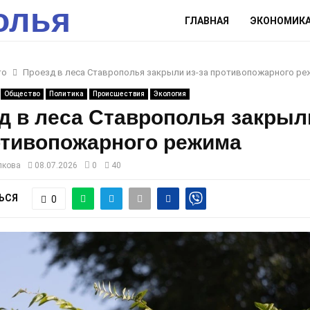
олья
ГЛАВНАЯ
ЭКОНОМИК
то
Проезд в леса Ставрополья закрыли из-за противопожарного ре
Общество
Политика
Происшествия
Экология
д в леса Ставрополья закрыли
отивопожарного режима
лкова
08.07.2026
0
40
ЬСЯ
0