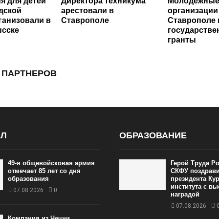
я для детей
Директора техникума
Молодежны
дской
арестовали в
организации
ганизовали в
Ставрополе
Ставрополе
сске
государстве
гранты
 ПАРТНЕРОВ
АЛ
ОБРАЗОВАНИЕ
49‑я общевойсковая армия
Герой Труда Ро
отмечает 85 лет со дня
СКФУ поздрав
образования
президента Ку
института с в
07.08.2026
0
наградой
07.08.2026
Компания из Чечни