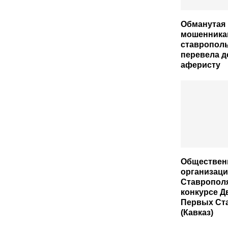
Обманутая
мошенника
ставрополь
перевела д
аферисту
Обществен
организац
Ставрополя
конкурсе Д
Первых Ст
(Кавказ)