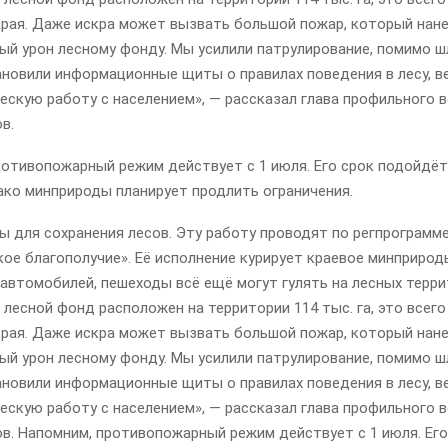
края. Даже искра может вызвать большой пожар, который нан
ый урон лесному фонду. Мы усилили патрулирование, помимо ш
ановили информационные щиты о правилах поведения в лесу, в
ескую работу с населением», — рассказал глава профильного 
в.
ротивопожарный режим действует с 1 июля. Его срок подойдёт
ако минприроды планирует продлить ограничения.
ы для сохранения лесов. Эту работу проводят по регпрограмм
ое благополучие». Её исполнение курирует краевое минприро
автомобилей, пешеходы всё ещё могут гулять на лесных терри
лесной фонд расположен на территории 114 тыс. га, это всего 
края. Даже искра может вызвать большой пожар, который нан
ый урон лесному фонду. Мы усилили патрулирование, помимо ш
ановили информационные щиты о правилах поведения в лесу, в
ескую работу с населением», — рассказал глава профильного 
в. Напомним, противопожарный режим действует с 1 июля. Его