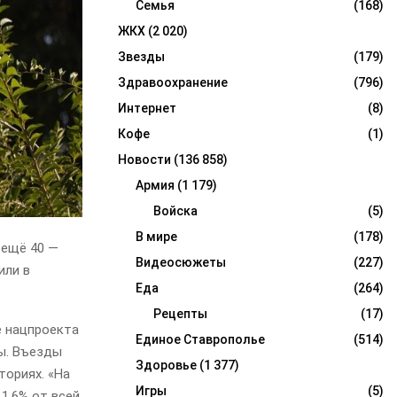
Семья
(168)
ЖКХ
(2 020)
Звезды
(179)
Здравоохранение
(796)
Интернет
(8)
Кофе
(1)
Новости
(136 858)
Армия
(1 179)
Войска
(5)
В мире
(178)
 ещё 40 —
Видеосюжеты
(227)
или в
Еда
(264)
Рецепты
(17)
е нацпроекта
Единое Ставрополье
(514)
ды. Въезды
Здоровье
(1 377)
ториях. «На
Игры
(5)
1,6% от всей