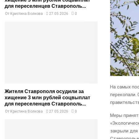
для переселенцев Ставрополь...
От
Кристина Волкова
27.05.2026
0
На самых по
Жителя Ставрополя осудили за
перекопали. 
хищение 3 млн рублей соцвыплат
правительств
для переселенцев Ставрополь...
От
Кристина Волкова
27.05.2026
0
Меры принят
«Экологическ
закрыли для 
Ставрополье 