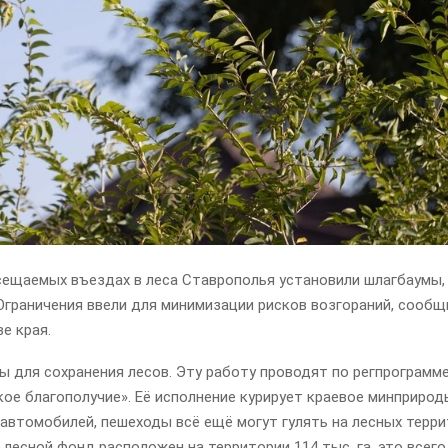
сещаемых въездах в леса Ставрополья установили шлагбаумы,
Ограничения ввели для минимизации рисков возгораний, сообщ
е края.
ы для сохранения лесов. Эту работу проводят по регпрограмм
ое благополучие». Её исполнение курирует краевое минприро
автомобилей, пешеходы всё ещё могут гулять на лесных терри
лесной фонд расположен на территории 114 тыс. га, это всего 