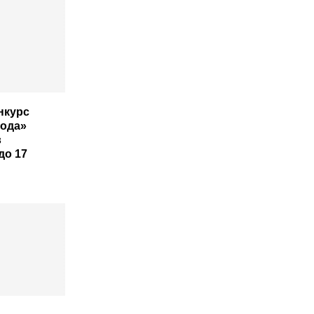
нкурс
года»
в
до 17