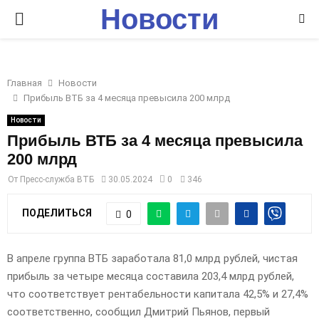
Новости
P
Ставрополья
R
Главная
Новости
I
Прибыль ВТБ за 4 месяца превысила 200 млрд
Новости
M
Прибыль ВТБ за 4 месяца превысила
200 млрд
A
От
Пресс-служба ВТБ
30.05.2024
0
346
R
ПОДЕЛИТЬСЯ
0
Y
В апреле группа ВТБ заработала 81,0 млрд рублей, чистая
прибыль за четыре месяца составила 203,4 млрд рублей,
M
что соответствует рентабельности капитала 42,5% и 27,4%
соответственно, сообщил Дмитрий Пьянов, первый