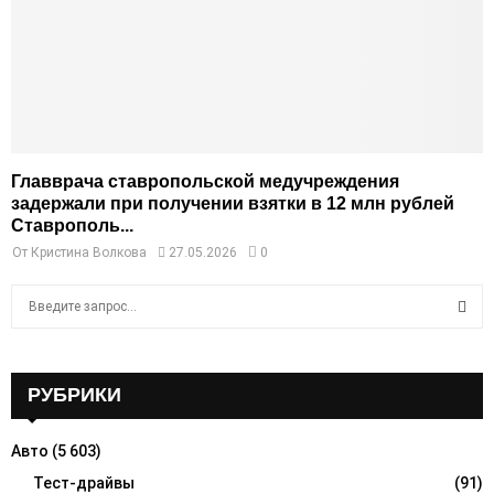
Главврача ставропольской медучреждения
задержали при получении взятки в 12 млн рублей
Ставрополь...
От
Кристина Волкова
27.05.2026
0
S
e
a
S
r
c
РУБРИКИ
E
h
f
A
Авто
(5 603)
o
r
Тест-драйвы
(91)
R