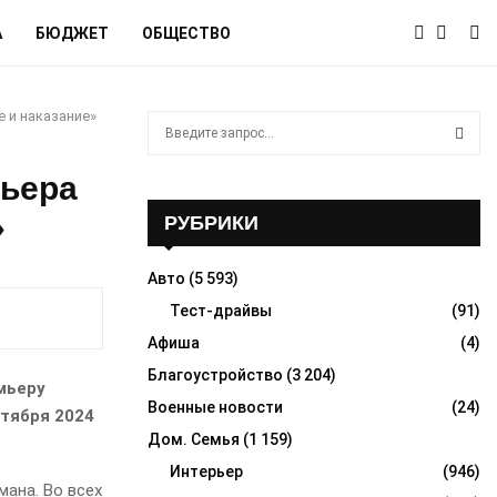
А
БЮДЖЕТ
ОБЩЕСТВО
 и наказание»
S
e
a
S
мьера
r
c
»
РУБРИКИ
E
h
f
A
Авто
(5 593)
o
r
Тест-драйвы
(91)
R
:
Афиша
(4)
C
Благоустройство
(3 204)
мьеру
H
Военные новости
(24)
нтября 2024
Дом. Семья
(1 159)
Интерьер
(946)
ана. Во всех