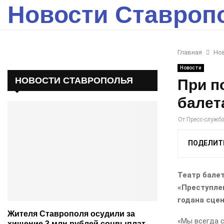
Новости Ставроп
Главная
Но
Новости
НОВОСТИ СТАВРОПОЛЬЯ
При п
балет
От
Пресс-служб
ПОДЕЛИТ
Театр бале
«Преступлен
годана сцен
Жителя Ставрополя осудили за
«Мы всегда 
хищение 3 млн рублей соцвыплат