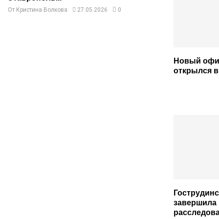
От
Кристина Волкова
27.05.2026
0
Новый офи
открылся в
Гострудин
завершила
расследов