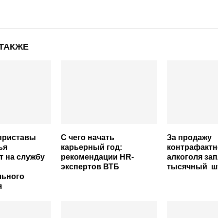
 ТАКЖЕ
приставы
С чего начать
За продажу
ья
карьерный год:
контрафактн
 на службу
рекомендации HR-
алкоголя зап
экспертов ВТБ
тысячный ш
льного
я