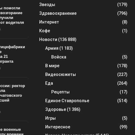
Звезды
(179)
ы помогли
 возгорание
Здравоохранение
(796)
олучили
Интернет
(8)
 от водителя
0
Кофе
(1)
Новости
(136 888)
тицефабрики
Армия
(1 183)
е
а 21
Войска
(5)
игранта
В мире
(178)
0
Видеосюжеты
(227)
Еда
(264)
ссии: ректор
ила
Рецепты
(17)
рчатовского
ысшей
Единое Ставрополье
(514)
Здоровье
(1 386)
0
Игры
(5)
Интересное
(99)
ие военные
улу времени