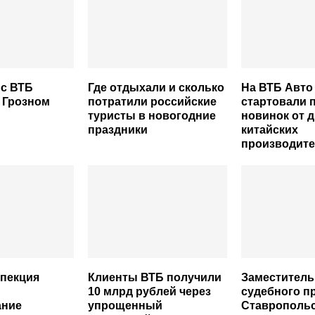
с ВТБ
Где отдыхали и сколько
На ВТБ Авто
 Грозном
потратили российские
стартовали 
туристы в новогодние
новинок от 
праздники
китайских
производит
спекция
Клиенты ВТБ получили
Заместитель
10 млрд рублей через
судебного п
ание
упрощенный
Ставропольс