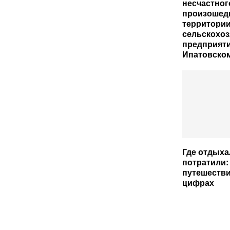
несчастног
произошед
территори
сельскохоз
предприяти
Ипатовско
Где отдыха
потратили:
путешестви
цифрах