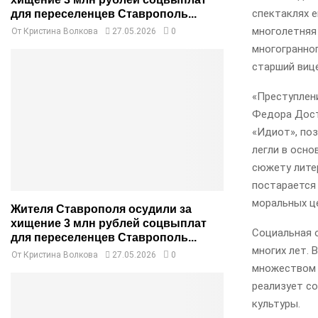
спектаклях е
для переселенцев Ставрополь...
многолетняя
От
Кристина Волкова
27.05.2026
0
многогранно
старший виц
«Преступлен
Федора Дост
«Идиот», по
легли в осно
сюжету лите
постарается 
моральных це
Жителя Ставрополя осудили за
хищение 3 млн рублей соцвыплат
Социальная 
для переселенцев Ставрополь...
многих лет. 
От
Кристина Волкова
27.05.2026
0
множеством 
реализует с
культуры.