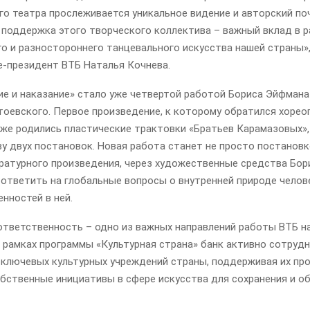
го театра прослеживается уникальное видение и авторский поч
 поддержка этого творческого коллектива – важный вклад в 
го и разностороннего танцевального искусства нашей страны»
е-президент ВТБ Наталья Кочнева.
ие и наказание» стало уже четвертой работой Бориса Эйфмана
оевского. Первое произведение, к которому обратился хореог
зже родились пластические трактовки «Братьев Карамазовых»
ву двух постановок. Новая работа станет не просто постановк
ратурного произведения, через художественные средства Бо
ответить на глобальные вопросы о внутренней природе челов
нностей в ней.
ответственность – одно из важных направлений работы ВТБ н
В рамках программы «Культурная страна» банк активно сотрудн
ключевых культурных учреждений страны, поддерживая их пр
обственные инициативы в сфере искусства для сохранения и о