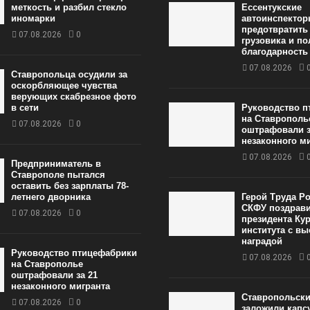
меткость и разбил стекло
Ессентукские
иномарки
автоинспектор
предотвратить
07.08.2026
0
грузовика и п
благодарность
07.08.2026
Ставропольца осудили за
оскорбляющее чувства
верующих скабрезное фото
в сети
Руководство п
на Ставрополь
07.08.2026
0
оштрафовали з
незаконного м
07.08.2026
Предприниматель в
Ставрополе пытался
оставить без зарплаты 78-
летнего дворника
Герой Труда Ро
СКФУ поздрав
07.08.2026
0
президента Ку
института с в
наградой
Руководство птицефабрики
07.08.2026
на Ставрополье
оштрафовали за 21
незаконного мигранта
Ставропольск
07.08.2026
0
заложили капс