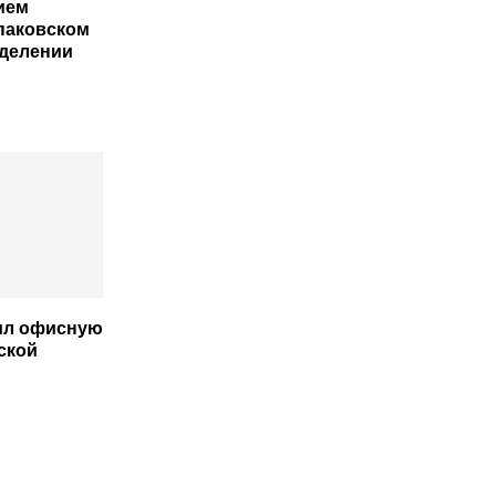
ием
паковском
делении
ил офисную
ской