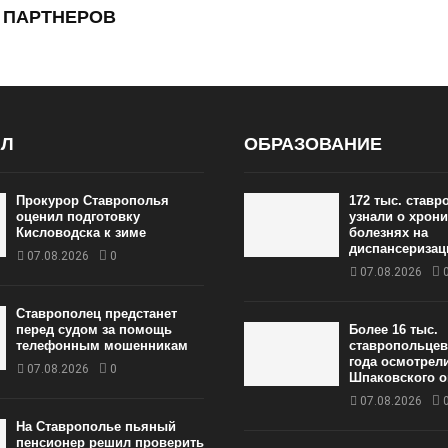
 ПАРТНЕРОВ
АЛ
ОБРАЗОВАНИЕ
Прокурор Ставрополья
172 тыс. став
оценил подготовку
узнали о хрон
Кисловодска к зиме
болезнях на
диспансеризац
07.08.2026
0
07.08.2026
Ставрополец предстанет
перед судом за помощь
Более 16 тыс.
телефонным мошенникам
ставропольцев
года осмотрел
07.08.2026
0
Шпаковского о
07.08.2026
На Ставрополье пьяный
пенсионер решил проверить