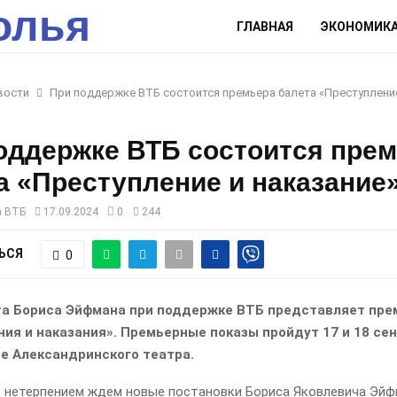
олья
ГЛАВНАЯ
ЭКОНОМИК
вости
При поддержке ВТБ состоится премьера балета «Преступление
оддержке ВТБ состоится пре
а «Преступление и наказание
а ВТБ
17.09.2024
0
244
ЬСЯ
0
та Бориса Эйфмана при поддержке ВТБ представляет пре
ия и наказания». Премьерные показы пройдут 17 и 18 се
е Александринского театра.
с нетерпением ждем новые постановки Бориса Яковлевича Эйфм