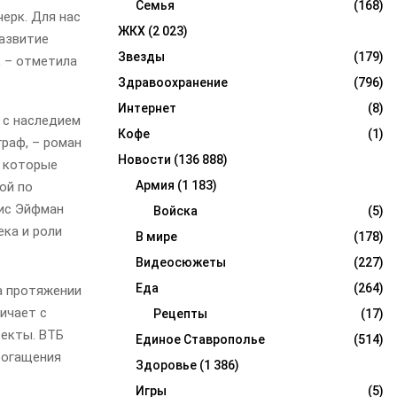
Семья
(168)
ерк. Для нас
ЖКХ
(2 023)
развитие
Звезды
(179)
, – отметила
Здравоохранение
(796)
Интернет
(8)
 с наследием
Кофе
(1)
раф, – роман
Новости
(136 888)
, которые
Армия
(1 183)
ой по
рис Эйфман
Войска
(5)
ека и роли
В мире
(178)
Видеосюжеты
(227)
Еда
(264)
а протяжении
ичает с
Рецепты
(17)
оекты. ВТБ
Единое Ставрополье
(514)
богащения
Здоровье
(1 386)
Игры
(5)