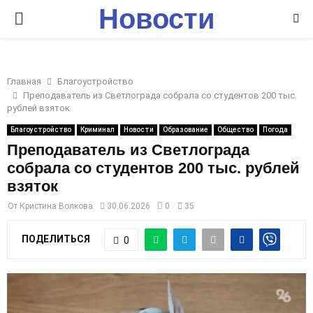
Новости
P
Ставрополья
R
Главная
Благоустройство
I
Преподаватель из Светлограда собрала со студентов 200 тыс.
рублей взяток
M
Благоустройство
Криминал
Новости
Образование
Общество
Погода
Преподаватель из Светлограда
собрала со студентов 200 тыс. рублей
A
взяток
R
От
Кристина Волкова
30.06.2026
0
35
ПОДЕЛИТЬСЯ
0
Y
M