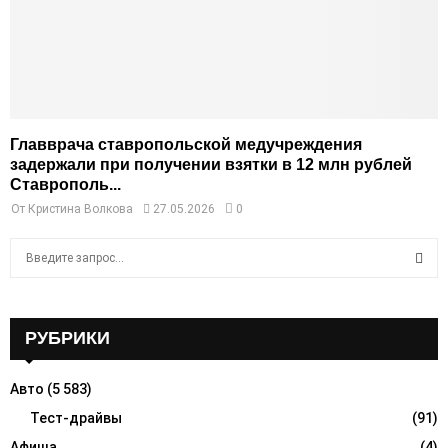
Главврача ставропольской медучреждения
задержали при получении взятки в 12 млн рублей
Ставрополь...
От
Кристина Волкова
27.05.2026
0
S
e
a
S
r
c
РУБРИКИ
E
h
f
A
Авто
(5 583)
o
r
Тест-драйвы
(91)
R
:
Афиша
(4)