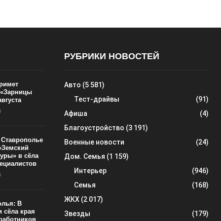
РУБРИКИ НОВОСТЕЙ
римет
Авто
(5 581)
 «Зарницы
Тест-драйвы
(91)
августа
0
Афиша
(4)
Благоустройство
(3 191)
а Ставрополье
Военные новости
(24)
«Земский
туры» в сёла
Дом. Семья
(1 159)
пециалистов
Интерьер
(946)
0
Семья
(168)
ЖКХ
(2 017)
олья: В
и сёла края
Звезды
(179)
 работников