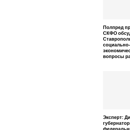
Полпред пр
СКФО обсуд
Ставропол
социально-
экономиче
вопросы ра
Эксперт: Д
губернатор
федеральн