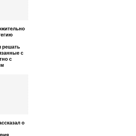
ожительно
тегию
 решать
язанные с
тно с
ом
ассказал о
твия