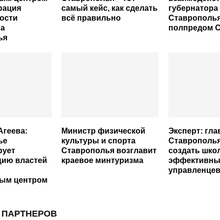
рация
самый кейс, как сделать
губернатора
ости
всё правильно
Ставрополья
ва
полпредом 
ья
Агеева:
Министр физической
Эксперт: гла
ье
культуры и спорта
Ставрополья
рует
Ставрополья возглавит
создать шко
цию властей
краевое минтуризма
эффективны
управленце
ым центром
 ПАРТНЕРОВ