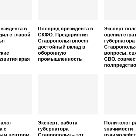
езидента в
Полпред президента в
Эксперт пол
ил с главой
СКФО: Предприятия
оценил стра
ья
Ставрополья вносят
губернатора
достойный вклад в
Ставрополья
ские
оборонную
вопросы, св
звития края
промышленность
СВО, совмес
полпредств
иалог
Эксперт: работа
Политолог р
а с
губернатора
значимости
ым центром
Ставрополья – тот
взаимодейс