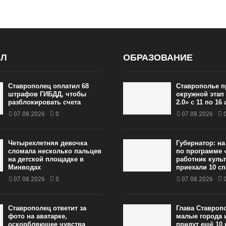
АЛ
ОБРАЗОВАНИЕ
Ставрополец оплатил 68
Ставрополье п
штрафов ГИБДД, чтобы
окружной этап
разблокировать счета
2.0» с 11 по 16 
07.08.2026
0
07.08.2026
Четырехлетняя девочка
Губернатор: н
сломала несколько пальцев
по программе 
на детской площадке в
работник куль
Минводах
приехали 10 с
07.08.2026
0
07.08.2026
Ставрополец ответит за
Глава Ставроп
фото на аватарке,
малые города 
оскорбляющее чувства
придут ещё 10