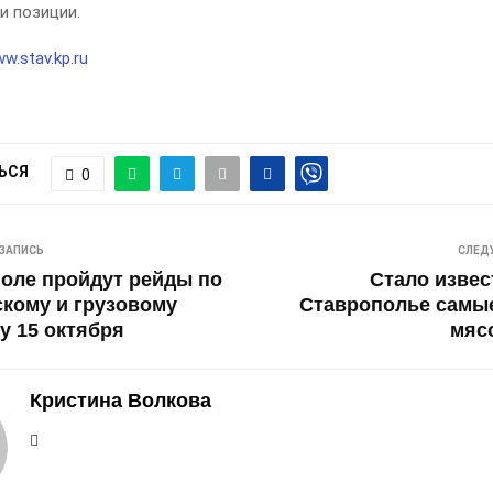
и позиции.
w.stav.kp.ru
ЬСЯ
0
ЗАПИСЬ
СЛЕД
оле пройдут рейды по
Стало извест
кому и грузовому
Ставрополье самы
у 15 октября
мяс
Кристина Волкова