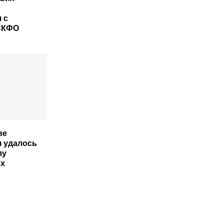
 с
СКФО
ве
 удалось
лу
х
в