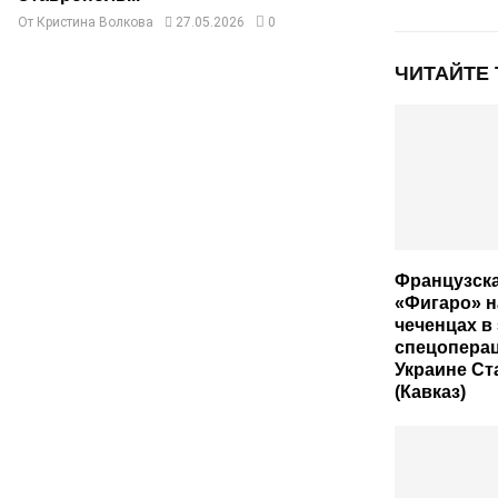
От
Кристина Волкова
27.05.2026
0
ЧИТАЙТЕ
Французска
«Фигаро» н
чеченцах в
спецоперац
Украине С
(Кавказ)