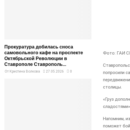
Прокуратура добилась сноса
самовольного кафе на проспекте
Фото: ГАИ С
Октябрьской Революции в
Ставрополе Ставрополь...
Ставропольс
От
Кристина Волкова
27.05.2026
0
попросили с
передвижени
столицы.
«Груз допол
сладостями»
Напомним, из
поможет бой