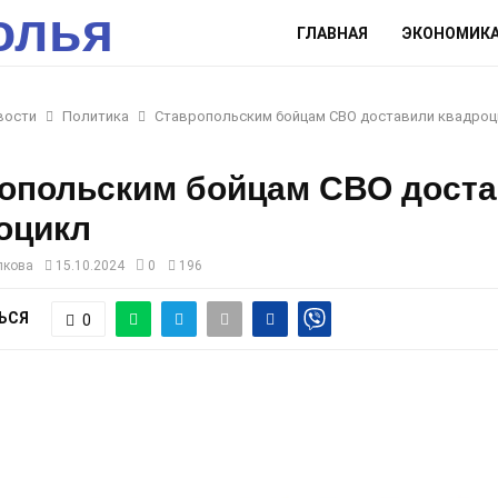
олья
ГЛАВНАЯ
ЭКОНОМИК
вости
Политика
Ставропольским бойцам СВО доставили квадроц
опольским бойцам СВО дост
оцикл
лкова
15.10.2024
0
196
ЬСЯ
0