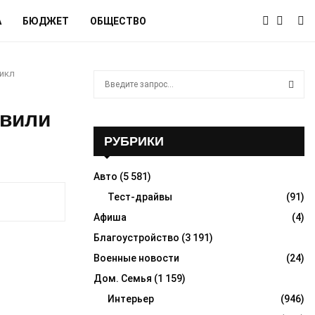
А
БЮДЖЕТ
ОБЩЕСТВО
икл
S
e
a
S
авили
r
c
РУБРИКИ
E
h
f
A
Авто
(5 581)
o
r
Тест-драйвы
(91)
R
:
Афиша
(4)
C
Благоустройство
(3 191)
H
Военные новости
(24)
Дом. Семья
(1 159)
Интерьер
(946)