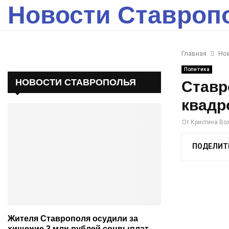
Новости Ставроп
Главная
Но
Политика
НОВОСТИ СТАВРОПОЛЬЯ
Ставр
квадр
От
Кристина Во
ПОДЕЛИТ
Жителя Ставрополя осудили за
хищение 3 млн рублей соцвыплат