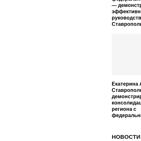
— демонст
эффективн
руководст
Ставропол
Екатерина 
Ставропол
демонстри
консолида
региона с
федеральн
НОВОСТИ