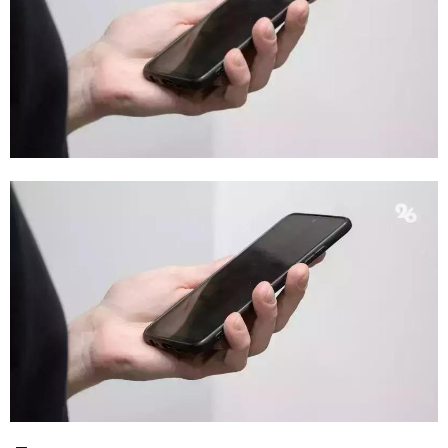
E
N
U