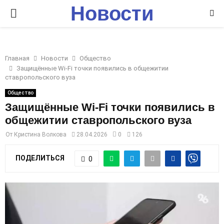
Новости
P
Ставрополья
R
Главная
Новости
Общество
I
Защищённые Wi-Fi точки появились в общежитии
ставропольского вуза
M
Общество
Защищённые Wi-Fi точки появились в
общежитии ставропольского вуза
A
От
Кристина Волкова
28.04.2026
0
126
R
ПОДЕЛИТЬСЯ
0
Y
M