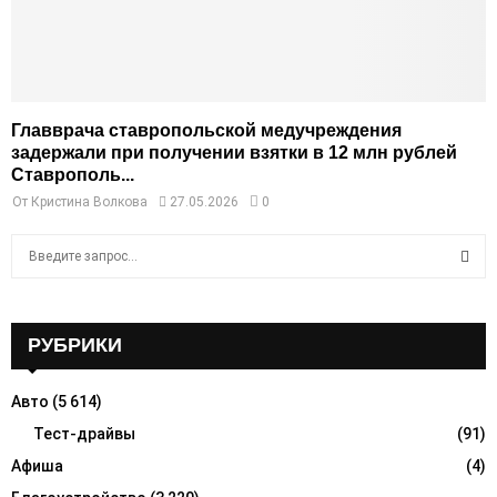
Главврача ставропольской медучреждения
задержали при получении взятки в 12 млн рублей
Ставрополь...
От
Кристина Волкова
27.05.2026
0
S
e
a
S
r
c
РУБРИКИ
E
h
f
A
Авто
(5 614)
o
r
Тест-драйвы
(91)
R
:
Афиша
(4)
C