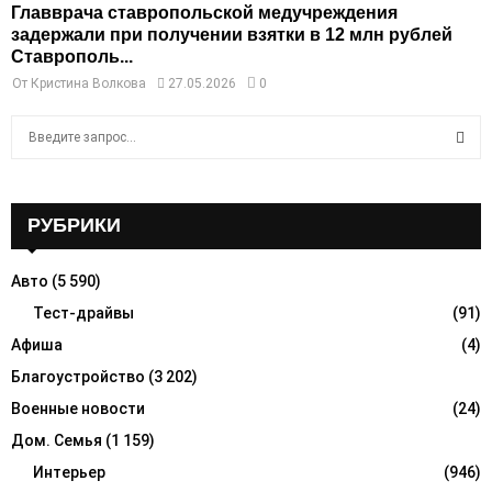
Главврача ставропольской медучреждения
задержали при получении взятки в 12 млн рублей
Ставрополь...
От
Кристина Волкова
27.05.2026
0
S
e
a
S
r
c
РУБРИКИ
E
h
f
A
Авто
(5 590)
o
r
Тест-драйвы
(91)
R
:
Афиша
(4)
C
Благоустройство
(3 202)
H
Военные новости
(24)
Дом. Семья
(1 159)
Интерьер
(946)