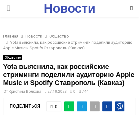
Новости
P
Ставрополья
R
Главная
Новости
Общество
I
Yota выяснила, как российские стриминги поделили аудиторию
Apple Music и Spotify Ставрополь (Кавказ)
M
Общество
Yota выяснила, как российские
стриминги поделили аудиторию Apple
A
Music и Spotify Ставрополь (Кавказ)
R
От
Кристина Волкова
27.10.2023
0
744
ПОДЕЛИТЬСЯ
0
Y
M