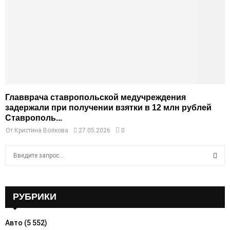
Главврача ставропольской медучреждения
задержали при получении взятки в 12 млн рублей
Ставрополь...
От
Кристина Волкова
27.05.2026
0
S
e
a
S
r
c
РУБРИКИ
E
h
f
A
Авто
(5 552)
o