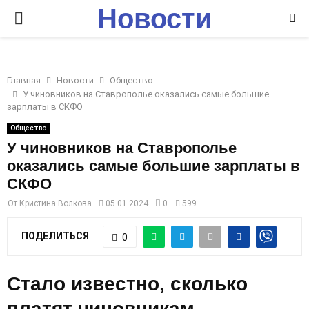
Новости
P
Ставрополья
R
Главная
Новости
Общество
I
У чиновников на Ставрополье оказались самые большие
зарплаты в СКФО
M
Общество
У чиновников на Ставрополье
оказались самые большие зарплаты в
A
СКФО
R
От
Кристина Волкова
05.01.2024
0
599
ПОДЕЛИТЬСЯ
0
Y
M
Стало известно, сколько
платят чиновникам