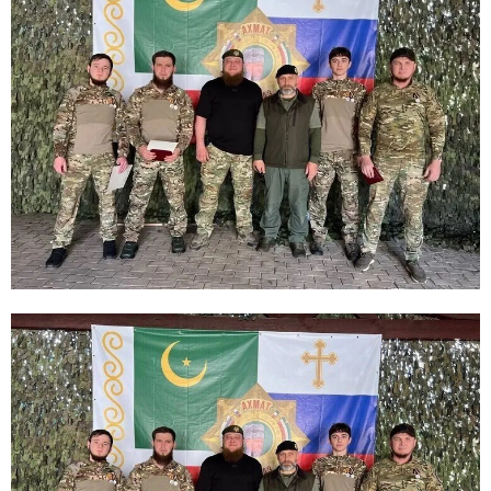
E
N
U