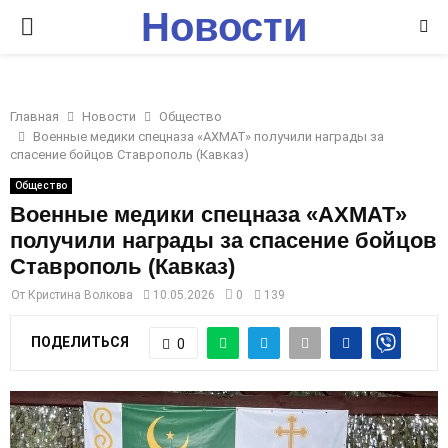
Новости
P
Ставрополья
R
Главная
Новости
Общество
I
Военные медики спецназа «АХМАТ» получили награды за
спасение бойцов Ставрополь (Кавказ)
M
Общество
Военные медики спецназа «АХМАТ»
получили награды за спасение бойцов
A
Ставрополь (Кавказ)
R
От
Кристина Волкова
10.05.2026
0
139
ПОДЕЛИТЬСЯ
0
Y
M