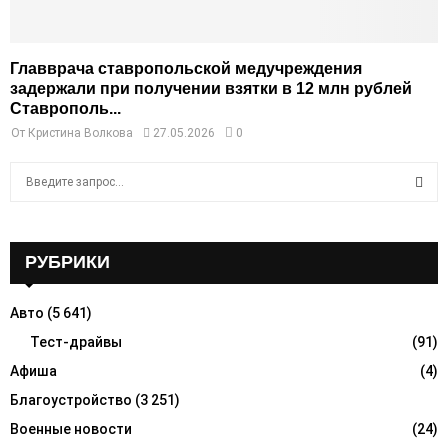
Главврача ставропольской медучреждения
задержали при получении взятки в 12 млн рублей
Ставрополь...
От
Кристина Волкова
27.05.2026
0
S
e
a
S
r
c
РУБРИКИ
E
h
f
A
Авто
(5 641)
o
r
Тест-драйвы
(91)
R
:
Афиша
(4)
C
Благоустройство
(3 251)
H
Военные новости
(24)