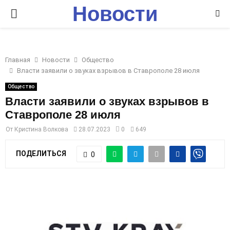
Новости
P
Ставрополья
R
Главная
Новости
Общество
I
Власти заявили о звуках взрывов в Ставрополе 28 июля
Общество
M
Власти заявили о звуках взрывов в
Ставрополе 28 июля
A
От
Кристина Волкова
28.07.2023
0
649
R
ПОДЕЛИТЬСЯ
0
Y
M