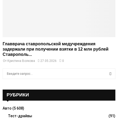
Главврача ставропольской медучреждения
задержали при получении взятки в 12 млн рублей
Ставрополь...
От
Кристина Волкова
27.05.2026
0
S
e
a
S
r
c
РУБРИКИ
E
h
f
A
Авто
(5 608)
o
r
Тест-драйвы
(91)
R