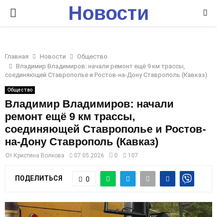
Новости
P
Ставрополья
R
Главная
Новости
Общество
I
Владимир Владимиров: начали ремонт ещё 9 км трассы,
соединяющей Ставрополье и Ростов-на-Дону Ставрополь (Кавказ)
M
Общество
Владимир Владимиров: начали
ремонт ещё 9 км трассы,
A
соединяющей Ставрополье и Ростов-
на-Дону Ставрополь (Кавказ)
R
От
Кристина Волкова
07.05.2026
0
107
Y
ПОДЕЛИТЬСЯ
0
M