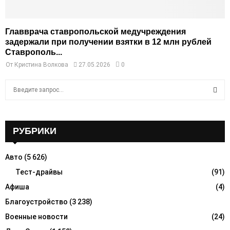
Главврача ставропольской медучреждения
задержали при получении взятки в 12 млн рублей
Ставрополь...
От
Кристина Волкова
27.05.2026
0
S
e
a
S
r
c
РУБРИКИ
E
h
f
A
Авто
(5 626)
o
r
Тест-драйвы
(91)
R
:
Афиша
(4)
C
Благоустройство
(3 238)
H
Военные новости
(24)