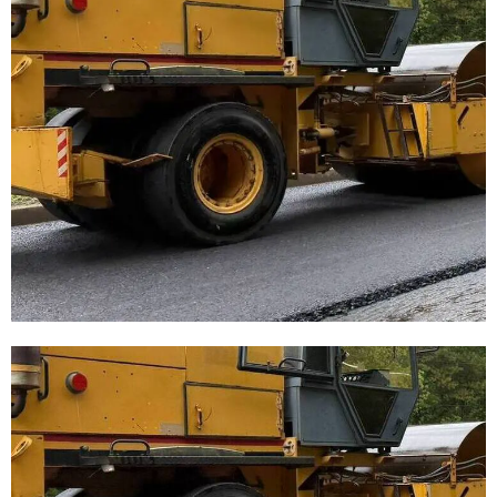
E
N
U