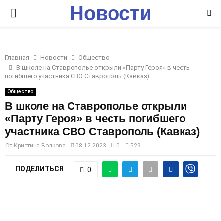
Новости
P
Ставрополья
R
Главная
Новости
Общество
I
В школе на Ставрополье открыли «Парту Героя» в честь
погибшего участника СВО Ставрополь (Кавказ)
M
Общество
В школе на Ставрополье открыли
«Парту Героя» в честь погибшего
A
участника СВО Ставрополь (Кавказ)
R
От
Кристина Волкова
08.12.2023
0
529
ПОДЕЛИТЬСЯ
0
Y
M