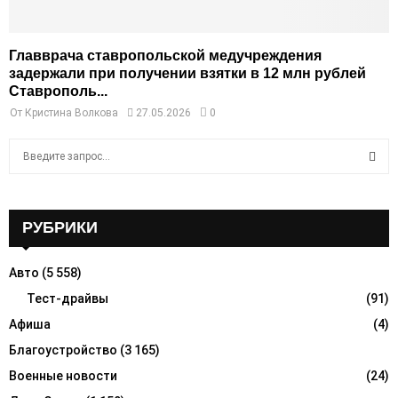
Главврача ставропольской медучреждения
задержали при получении взятки в 12 млн рублей
Ставрополь...
От
Кристина Волкова
27.05.2026
0
S
e
a
S
r
c
РУБРИКИ
E
h
f
A
Авто
(5 558)
o
r
Тест-драйвы
(91)
R
:
Афиша
(4)
C
Благоустройство
(3 165)
H
Военные новости
(24)