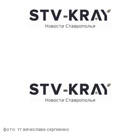
E
N
U
фото: тг вячеслава сергиенко.