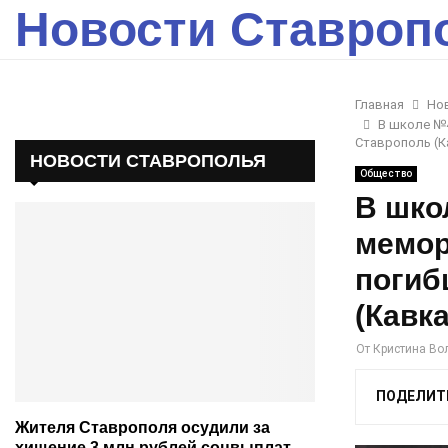
Новости Ставроп
Главная
Но
В школе №4
Ставрополь (К
НОВОСТИ СТАВРОПОЛЬЯ
Общество
В шко
мемор
погиб
(Кавка
От
Кристина Во
ПОДЕЛИТ
Жителя Ставрополя осудили за
хищение 3 млн рублей соцвыплат