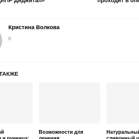
ЦИПР Диджитал»
проходит в о
Кристина Волкова
 ТАКЖЕ
ий
Возможности для
Натуральны
 и ручница:
лечения
сливочный 