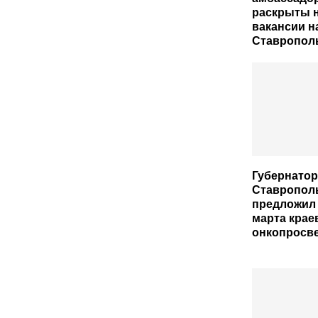
раскрыты 
вакансии н
Ставропол
Губернатор
Ставропол
предложил 
марта кра
онкопросв