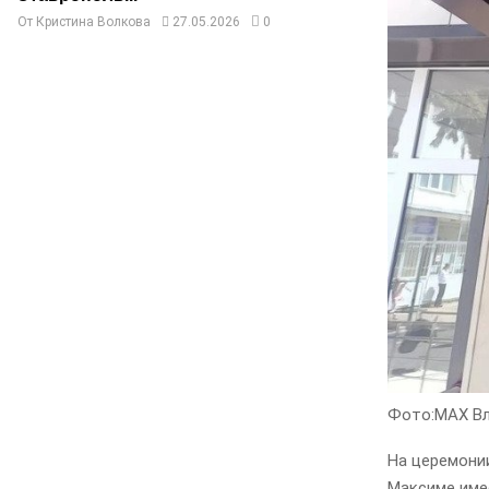
От
Кристина Волкова
27.05.2026
0
Фото:МАХ Вл
На церемонии
Максиме имее