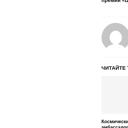
премии «
ЧИТАЙТЕ
Космическ
амбассадор