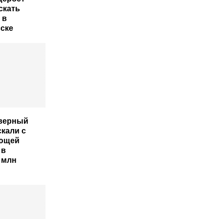
скать
 в
ске
еверный
скали с
ющей
 в
 млн