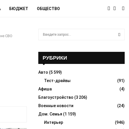
А
БЮДЖЕТ
ОБЩЕСТВО
S
оне СВО
e
a
S
r
c
РУБРИКИ
E
h
f
A
Авто
(5 599)
o
r
Тест-драйвы
(91)
R
:
Афиша
(4)
C
Благоустройство
(3 206)
H
Военные новости
(24)
Дом. Семья
(1 159)
Интерьер
(946)