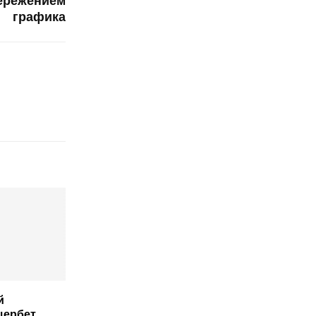
пережением
графика
й
щербет