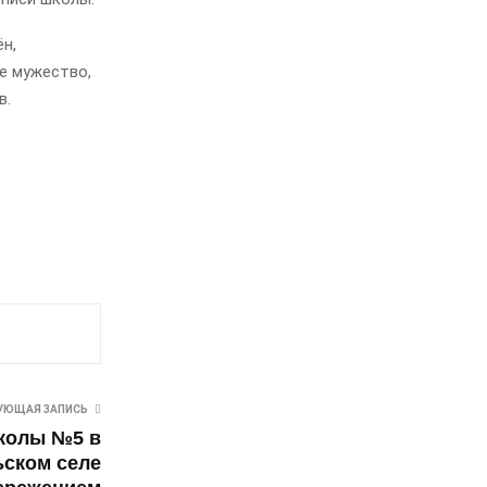
н,
е мужество,
в.
УЮЩАЯ ЗАПИСЬ
колы №5 в
ьском селе