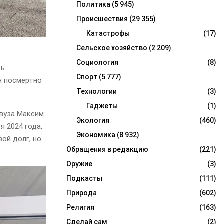
Политика
(5 945)
Происшествия
(29 355)
Катастрофы
(17)
Сельское хозяйство
(2 209)
Социология
(8)
ть
Спорт
(5 777)
н посмертно
Технологии
(3)
Гаджеты
(1)
 вуза Максим
Экология
(460)
я 2024 года,
Экономика
(8 932)
ой долг, но
Обращения в редакцию
(221)
Оружие
(3)
Подкасты
(111)
Природа
(602)
Религия
(163)
Сделай сам
(2)