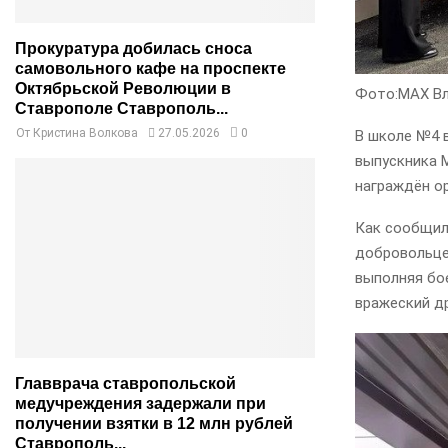
Прокуратура добилась сноса
самовольного кафе на проспекте
Октябрьской Революции в
Фото:МАХ Вл
Ставрополе Ставрополь...
От
Кристина Волкова
27.05.2026
0
В школе №4 
выпускника 
награждён о
Как сообщил
добровольцем
выполняя бое
вражеский др
Главврача ставропольской
медучреждения задержали при
получении взятки в 12 млн рублей
Ставрополь...