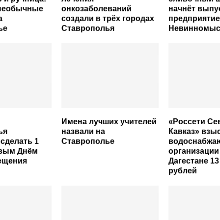
необычные
онкозаболеваний
начнёт выпу
а
создали в трёх городах
предприятие
ье
Ставрополья
Невинномыс
Имена лучших учителей
«Россети С
ья
назвали на
Кавказ» взы
сделать 1
Ставрополье
водоснабжа
евым Днём
организации
ещения
Дагестане 13
рублей