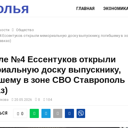
олья
ГЛАВНАЯ
ЭКОНОМИК
вости
Общество
 Ессентуков открыли мемориальную доску выпускнику, погибшему в з
авказ)
ле №4 Ессентуков открыли
иальную доску выпускнику,
шему в зоне СВО Ставрополь
з)
лкова
20.05.2026
0
104
ЬСЯ
0