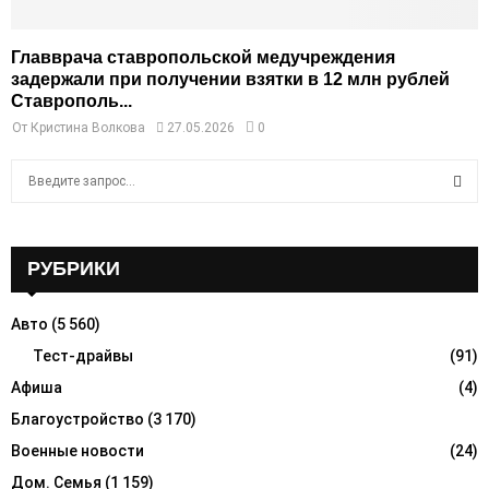
Главврача ставропольской медучреждения
задержали при получении взятки в 12 млн рублей
Ставрополь...
От
Кристина Волкова
27.05.2026
0
S
e
a
S
r
c
РУБРИКИ
E
h
f
A
Авто
(5 560)
o
r
Тест-драйвы
(91)
R
:
Афиша
(4)
C
Благоустройство
(3 170)
H
Военные новости
(24)
Дом. Семья
(1 159)