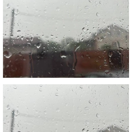
E
N
U