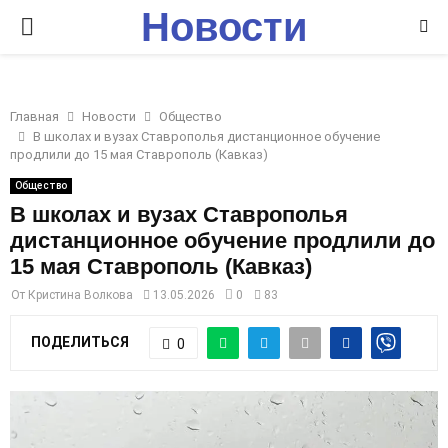
Новости
P
Ставрополья
R
Главная
Новости
Общество
I
В школах и вузах Ставрополья дистанционное обучение
продлили до 15 мая Ставрополь (Кавказ)
M
Общество
В школах и вузах Ставрополья
дистанционное обучение продлили до
A
15 мая Ставрополь (Кавказ)
R
От
Кристина Волкова
13.05.2026
0
83
ПОДЕЛИТЬСЯ
0
Y
M