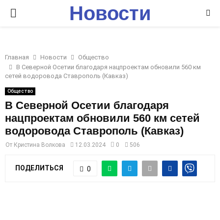
Новости
P
Ставрополья
R
Главная
Новости
Общество
I
В Северной Осетии благодаря нацпроектам обновили 560 км
сетей водоровода Ставрополь (Кавказ)
M
Общество
В Северной Осетии благодаря
нацпроектам обновили 560 км сетей
A
водоровода Ставрополь (Кавказ)
R
От
Кристина Волкова
12.03.2024
0
506
ПОДЕЛИТЬСЯ
0
Y
M