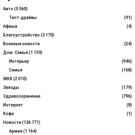
f
A
Авто
(5 560)
o
r
Тест-драйвы
(91)
R
:
Афиша
(4)
C
Благоустройство
(3 170)
H
Военные новости
(24)
Дом. Семья
(1 159)
Интерьер
(946)
Семья
(168)
ЖКХ
(2 010)
Звезды
(179)
Здравоохранение
(796)
Интернет
(8)
Кофе
(1)
Новости
(136 771)
Армия
(1 164)