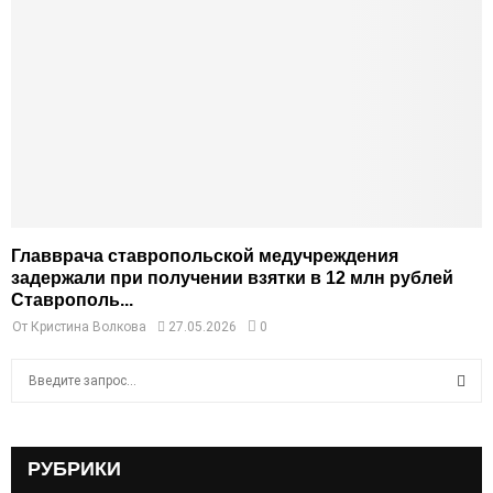
Главврача ставропольской медучреждения
задержали при получении взятки в 12 млн рублей
Ставрополь...
От
Кристина Волкова
27.05.2026
0
S
e
a
S
r
c
РУБРИКИ
E
h