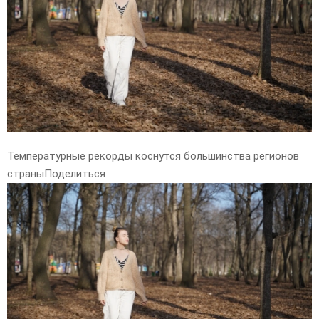
E
N
U
Температурные рекорды коснутся большинства регионов
страныПоделиться