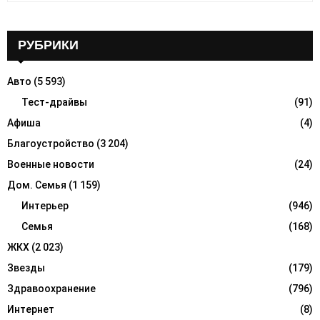
a
S
r
c
РУБРИКИ
E
h
f
A
Авто
(5 593)
o
r
Тест-драйвы
(91)
R
:
Афиша
(4)
C
Благоустройство
(3 204)
H
Военные новости
(24)
Дом. Семья
(1 159)
Интерьер
(946)
Семья
(168)
ЖКХ
(2 023)
Звезды
(179)
Здравоохранение
(796)
Интернет
(8)