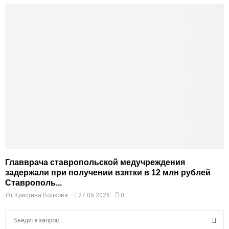
Главврача ставропольской медучреждения
задержали при получении взятки в 12 млн рублей
Ставрополь...
От
Кристина Волкова
27.05.2026
0
S
e