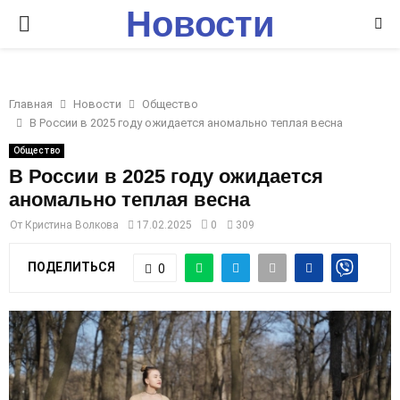
Новости
P
Ставрополья
R
Главная
Новости
Общество
I
В России в 2025 году ожидается аномально теплая весна
Общество
M
В России в 2025 году ожидается
аномально теплая весна
A
От
Кристина Волкова
17.02.2025
0
309
R
ПОДЕЛИТЬСЯ
0
Y
M