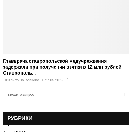
Главврача ставропольской медучреждения
задержали при получении взятки в 12 млн рублей
Ставрополь...
От
Кристина Волкова
27.05.2026
0
S
e
a
S
r
c
РУБРИКИ
E
h
f
A