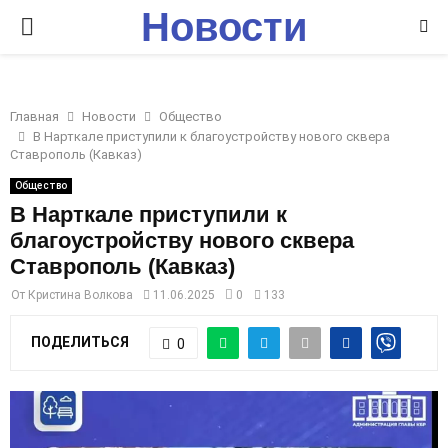
Новости
P
Ставрополья
R
Главная
Новости
Общество
I
В Нарткале приступили к благоустройству нового сквера
Ставрополь (Кавказ)
M
Общество
В Нарткале приступили к
благоустройству нового сквера
A
Ставрополь (Кавказ)
R
От
Кристина Волкова
11.06.2025
0
133
ПОДЕЛИТЬСЯ
0
Y
M