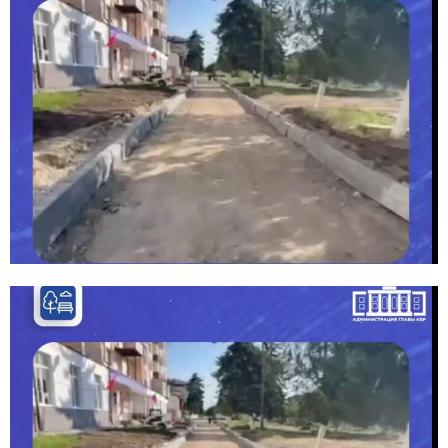
E
N
U