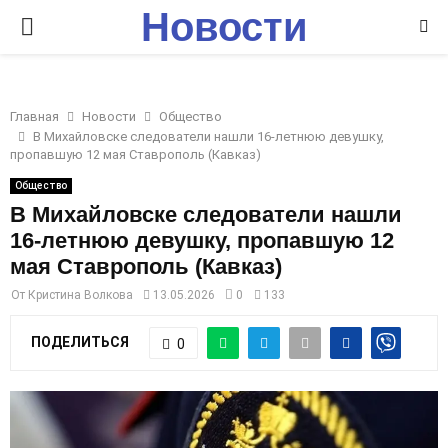
Новости
P
Ставрополья
R
Главная
Новости
Общество
I
В Михайловске следователи нашли 16-летнюю девушку,
пропавшую 12 мая Ставрополь (Кавказ)
M
Общество
В Михайловске следователи нашли
16-летнюю девушку, пропавшую 12
A
мая Ставрополь (Кавказ)
R
От
Кристина Волкова
13.05.2026
0
133
ПОДЕЛИТЬСЯ
0
Y
M