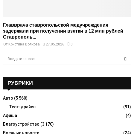
Главврача ставропольской медучреждения
задержали при получении взятки в 12 млн рублей
Ставрополь...
От
Кристина Волкова
27.05.2026
0
S
e
a
S
r
c
РУБРИКИ
E
h
f
A
Авто
(5 560)
o
r
Тест-драйвы
(91)
R
:
Афиша
(4)
C
Благоустройство
(3 170)
H
Военные новости
(24)