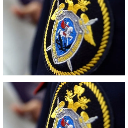
E
N
U