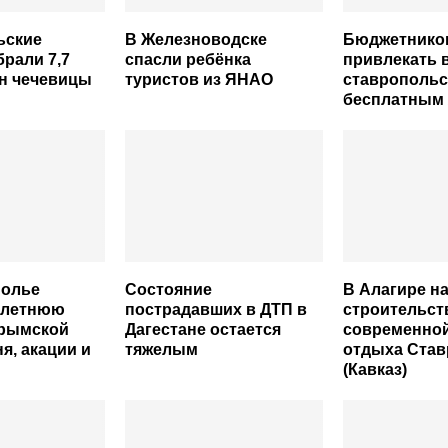
ьские
В Железноводске
Бюджетников
брали 7,7
спасли ребёнка
привлекать 
н чечевицы
туристов из ЯНАО
ставропольс
бесплатным
полье
Состояние
В Алагире н
 летнюю
пострадавших в ДТП в
строительст
крымской
Дагестане остается
современно
я, акации и
тяжелым
отдыха Ста
(Кавказ)