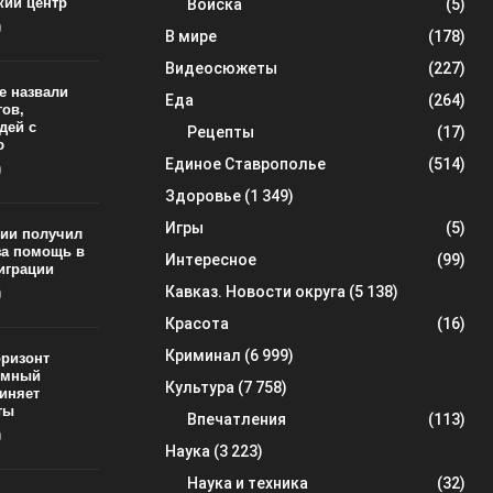
кий центр
Войска
(5)
0
В мире
(178)
Видеосюжеты
(227)
е назвали
Еда
(264)
гов,
дей с
Рецепты
(17)
ю
Единое Ставрополье
(514)
0
Здоровье
(1 349)
Игры
(5)
нии получил
за помощь в
Интересное
(99)
играции
Кавказ. Новости округа
(5 138)
0
Красота
(16)
Криминал
(6 999)
оризонт
томный
Культура
(7 758)
иняет
ты
Впечатления
(113)
0
Наука
(3 223)
Наука и техника
(32)