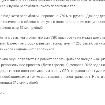
щих и членов их семей, включая ежемесячные выплаты мобил
есс-служба республиканского правительства.
из бюджета республики направлено 750 млн рублей. Для подде
-технического обеспечения уже в зоне проведения специально
делено еще 57 млн рублей.
абота с семьями и участниками СВО выстроена на межведомст
ии. В реестре с социальными паспортами – 1260 семей, за ни
из числа социальных работников.
ржка осуществляется в рамках работы филиала Фонда «Защи
 регионального проекта «Дети героев». С февраля 2022 года н
средственно военнослужащим в зону СВО направляются гуман
м необходимым, а также доставляется спецтранспорт. На эти 
орядка 310 млн рублей.
.ru