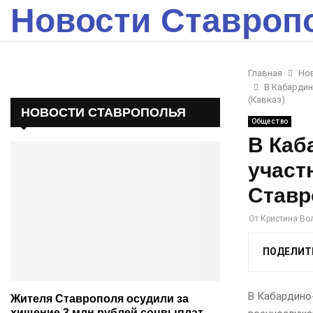
Новости Ставроп
Главная
Но
В Кабардин
(Кавказ)
НОВОСТИ СТАВРОПОЛЬЯ
Общество
В Каб
участ
Ставр
От
Кристина Во
ПОДЕЛИТ
В Кабардино
Жителя Ставрополя осудили за
хищение 3 млн рублей соцвыплат