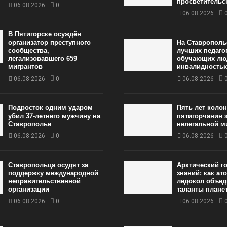
просветительс
06.08.2026
0
06.08.2026
В Пятигорске осуждён
организатор преступного
На Ставрополь
сообщества,
лучших педаго
легализовавшего 659
обучающих лю
мигрантов
инвалидность
06.08.2026
0
06.08.2026
Подросток одним ударом
Пять лет коло
убил 37-летнего мужчину на
пятигорчанин 
Ставрополье
нелегальной м
06.08.2026
0
06.08.2026
Ставропольца осудят за
Арктический г
поддержку международной
знаний: как а
неправительственной
ледокол объед
организации
таланты плане
06.08.2026
0
06.08.2026