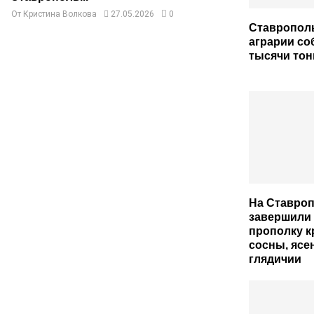
От
Кристина Волкова
27.05.2026
0
Ставропол
аграрии со
тысячи тон
На Ставро
завершили
прополку 
сосны, ясен
глядичии