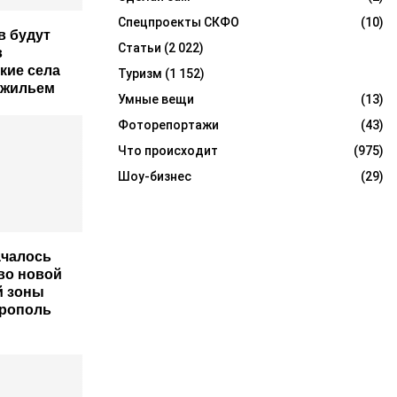
Спецпроекты СКФО
(10)
 будут
Статьи
(2 022)
в
кие села
Туризм
(1 152)
 жильем
Умные вещи
(13)
Фоторепортажи
(43)
Что происходит
(975)
Шоу-бизнес
(29)
ачалось
во новой
й зоны
врополь