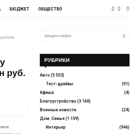
А
БЮДЖЕТ
ОБЩЕСТВО
S
аврополь
e
a
S
r
c
ку
РУБРИКИ
E
h
н руб.
f
A
Авто
(5 553)
o
r
Тест-драйвы
(91)
R
:
Афиша
(4)
C
Благоустройство
(3 160)
H
Военные новости
(24)
Дом. Семья
(1 159)
ржки
Интерьер
(946)