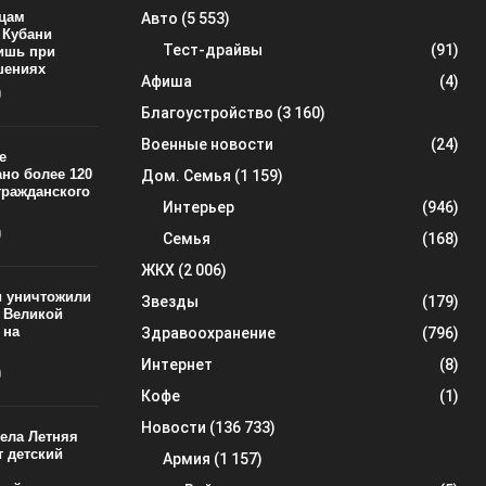
йцам
Авто
(5 553)
 Кубани
Тест-драйвы
(91)
ишь при
шениях
Афиша
(4)
0
Благоустройство
(3 160)
Военные новости
(24)
е
ано более 120
Дом. Семья
(1 159)
гражданского
Интерьер
(946)
0
Семья
(168)
ЖКХ
(2 006)
и уничтожили
Звезды
(179)
 Великой
 на
Здравоохранение
(796)
Интернет
(8)
0
Кофе
(1)
Новости
(136 733)
села Летняя
т детский
Армия
(1 157)