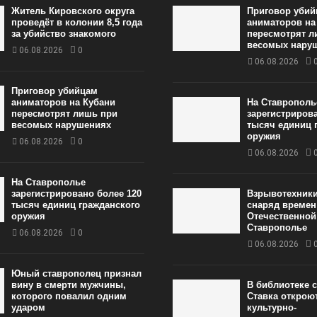
Житель Кировского округа
Приговор уби
проведёт в колонии 8,5 года
аниматоров на
за убийство знакомого
пересмотрят л
весомых нару
06.08.2026
0
06.08.2026
Приговор убийцам
аниматоров на Кубани
На Ставрополь
пересмотрят лишь при
зарегистриров
весомых нарушениях
тысяч единиц 
оружия
06.08.2026
0
06.08.2026
На Ставрополье
зарегистрировано более 120
Взрывотехник
тысяч единиц гражданского
снаряд времен
оружия
Отечественной
Ставрополье
06.08.2026
0
06.08.2026
Юный ставрополец признал
вину в смерти мужчины,
В библиотеке 
которого повалил одним
Ставка открою
ударом
культурно-