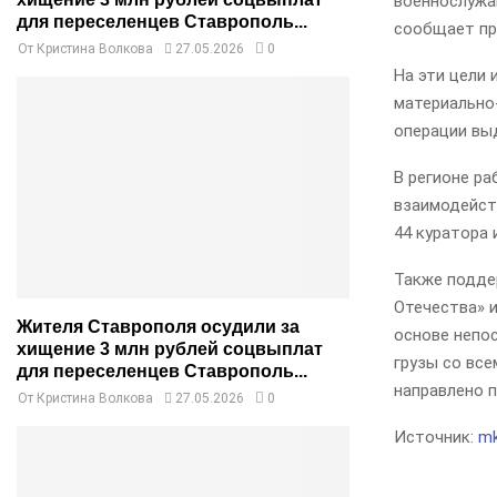
военнослужа
для переселенцев Ставрополь...
сообщает пр
От
Кристина Волкова
27.05.2026
0
На эти цели 
материально
операции вы
В регионе р
взаимодейств
44 куратора 
Также подде
Отечества» и
Жителя Ставрополя осудили за
основе непо
хищение 3 млн рублей соцвыплат
грузы со все
для переселенцев Ставрополь...
направлено п
От
Кристина Волкова
27.05.2026
0
Источник:
mk