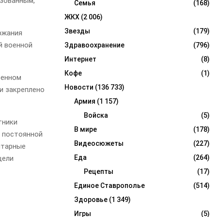
изованным,
Семья
(168)
ЖКХ
(2 006)
Звезды
(179)
ржания
й военной
Здравоохранение
(796)
Интернет
(8)
Кофе
(1)
венном
Новости
(136 733)
ми закреплено
Армия
(1 157)
Войска
(5)
тники
В мире
(178)
а постоянной
Видеосюжеты
(227)
итарные
Еда
(264)
цели
Рецепты
(17)
Единое Ставрополье
(514)
Здоровье
(1 349)
Игры
(5)