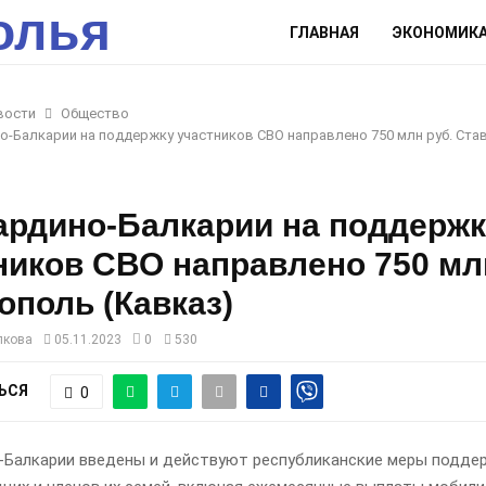
олья
ГЛАВНАЯ
ЭКОНОМИК
вости
Общество
о-Балкарии на поддержку участников СВО направлено 750 млн руб. Ст
ардино-Балкарии на поддерж
ников СВО направлено 750 мл
ополь (Кавказ)
лкова
05.11.2023
0
530
ЬСЯ
0
-Балкарии введены и действуют республиканские меры подде