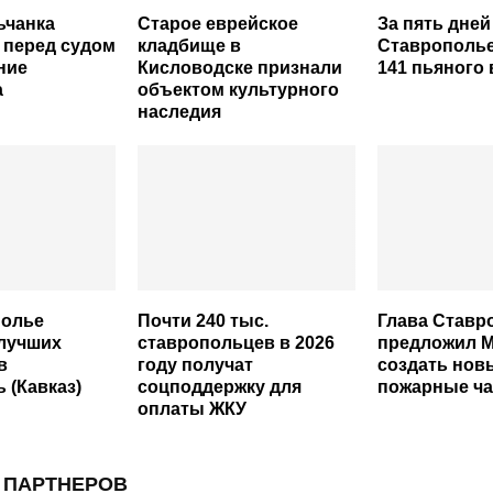
ьчанка
Старое еврейское
За пять дней
 перед судом
кладбище в
Ставрополь
ние
Кисловодске признали
141 пьяного
а
объектом культурного
наследия
полье
Почти 240 тыс.
Глава Ставр
 лучших
ставропольцев в 2026
предложил 
в
году получат
создать нов
 (Кавказ)
соцподдержку для
пожарные ча
оплаты ЖКУ
 ПАРТНЕРОВ