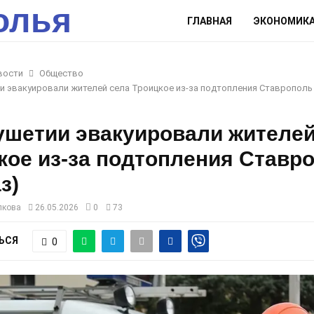
олья
ГЛАВНАЯ
ЭКОНОМИК
вости
Общество
и эвакуировали жителей села Троицкое из-за подтопления Ставрополь 
ушетии эвакуировали жителей
кое из-за подтопления Ставр
з)
лкова
26.05.2026
0
73
ЬСЯ
0