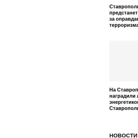
Ставропол
предстанет
за оправда
терроризм
На Ставро
наградили
энергетико
Ставрополь
НОВОСТИ