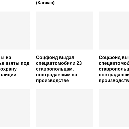
(Кавказ)
ны на
Соцфонд выдал
Соцфонд вы
е взяты под
спецавтомобили 23
спецавтомоб
 охрану
ставропольцам,
ставропольц
полиции
пострадавшим на
пострадавши
производстве
производств