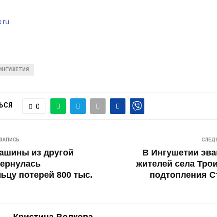
.ru
ИНГУШЕТИЯ
ЬСЯ
0
ЗАПИСЬ
СЛЕД
ашины из другой
В Ингушетии эв
бернулась
жителей села Трои
ьцу потерей 800 тыс.
подтопления С
Кристина Волкова