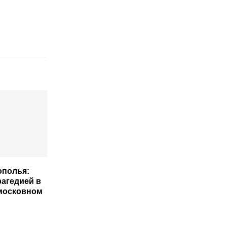
ополья:
рагедией в
московном