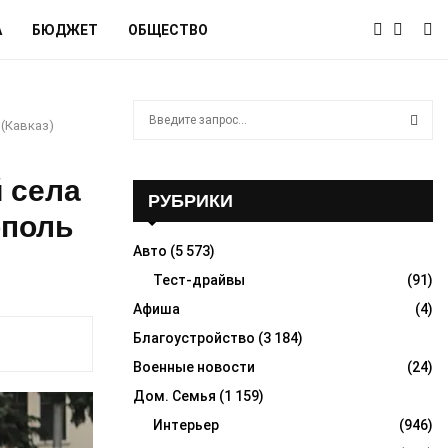
А
БЮДЖЕТ
ОБЩЕСТВО
S
(Кавказ)
e
a
S
r
 села
c
РУБРИКИ
E
h
ополь
f
A
Авто
(5 573)
o
r
Тест-драйвы
(91)
R
:
Афиша
(4)
C
Благоустройство
(3 184)
H
Военные новости
(24)
Дом. Семья
(1 159)
Интерьер
(946)