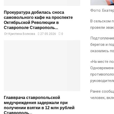
Фото: Екате
Прокуратура добилась сноса
самовольного кафе на проспекте
В сельском 
Октябрьской Революции в
провели эва
Ставрополе Ставрополь...
От
Кристина Волкова
27.05.2026
0
Подтопление 
берегов и п
оказались п
«На месте п
Одновременн
противополо
руководитель
Ранее сообща
человек, вкл
Главврача ставропольской
медучреждения задержали при
получении взятки в 12 млн рублей
Ставрополь...