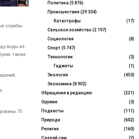
Политика
(5 876)
Происшествия
(29 334)
Катастрофы
(17)
ные службы
Сельское хозяйство
(2 197)
Социология
(8)
оду воды из
Спорт
(5 747)
булак также
Технологии
(3)
Гаджеты
(1)
адений.
Экология
(453)
Экономика
(8 902)
л
Обращения в редакцию
(221)
Оружие
(3)
Подкасты
(111)
ированы 75
Природа
(602)
Религия
(160)
Сделай сам
(2)