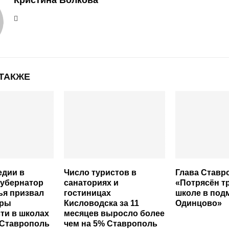
 ТАКЖЕ
едии в
Число туристов в
Глава Ставр
губернатор
санаториях и
«Потрясён т
ья призвал
гостиницах
школе в под
еры
Кисловодска за 11
Одинцово»
ти в школах
месяцев выросло более
 Ставрополь
чем на 5% Ставрополь