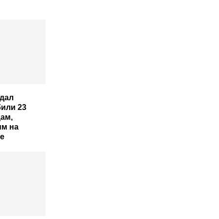
дал
или 23
ам,
м на
е