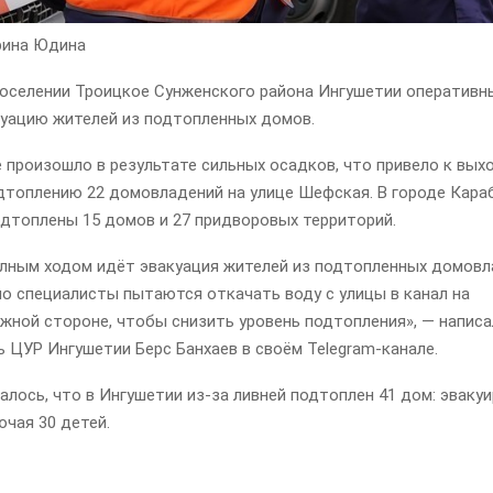
рина Юдина
поселении Троицкое Сунженского района Ингушетии оператив
куацию жителей из подтопленных домов.
произошло в результате сильных осадков, что привело к вых
одтоплению 22 домовладений на улице Шефская. В городе Кара
одтоплены 15 домов и 27 придворовых территорий.
олным ходом идёт эвакуация жителей из подтопленных домовл
о специалисты пытаются откачать воду с улицы в канал на
жной стороне, чтобы снизить уровень подтопления», — написа
 ЦУР Ингушетии Берс Банхаев в своём Telegram-канале.
лось, что в Ингушетии из-за ливней подтоплен 41 дом: эваку
ючая 30 детей.