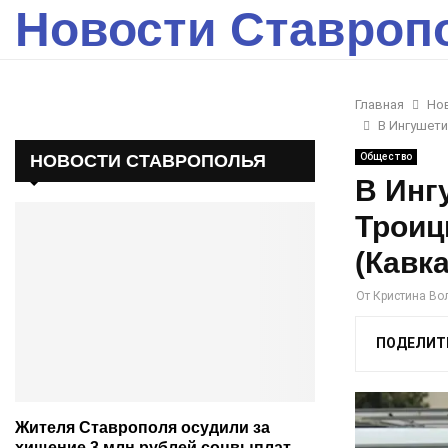
Новости Ставроп
Главная
Но
В Ингушети
НОВОСТИ СТАВРОПОЛЬЯ
Общество
В Инг
Троиц
(Кавка
От
Кристина Во
ПОДЕЛИТ
Жителя Ставрополя осудили за
хищение 3 млн рублей соцвыплат