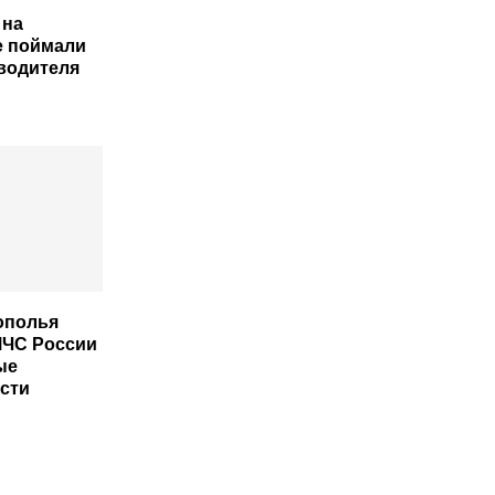
 на
е поймали
 водителя
ополья
МЧС России
ые
сти