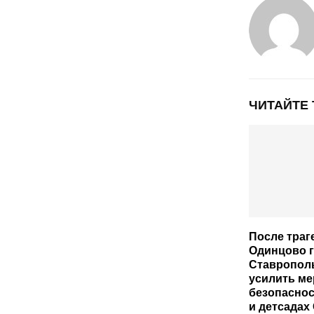
ЧИТАЙТЕ
После траг
Одинцово 
Ставропол
усилить м
безопаснос
и детсадах