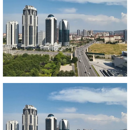
E
N
U