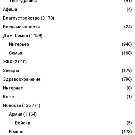
r
Тест-драйвы
(91)
R
:
Афиша
(4)
C
Благоустройство
(3 170)
H
Военные новости
(24)
Дом. Семья
(1 159)
Интерьер
(946)
Семья
(168)
ЖКХ
(2 010)
Звезды
(179)
Здравоохранение
(796)
Интернет
(8)
Кофе
(1)
Новости
(136 771)
Армия
(1 164)
Войска
(5)
В мире
(178)