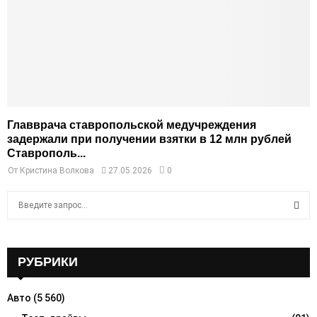
Главврача ставропольской медучреждения
задержали при получении взятки в 12 млн рублей
Ставрополь...
От
Кристина Волкова
27.05.2026
0
S
e
a
S
r
c
РУБРИКИ
E
h
f
A
Авто
(5 560)
o