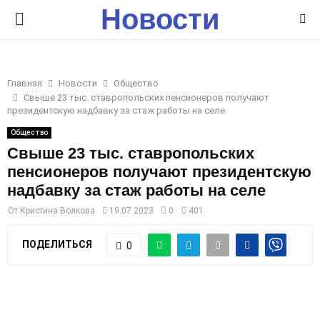
Новости
P
Ставрополья
R
Главная
Новости
Общество
I
Свыше 23 тыс. ставропольских пенсионеров получают
президентскую надбавку за стаж работы на селе
M
Общество
Свыше 23 тыс. ставропольских
пенсионеров получают президентскую
A
надбавку за стаж работы на селе
R
От
Кристина Волкова
19.07.2023
0
401
ПОДЕЛИТЬСЯ
0
Y
M