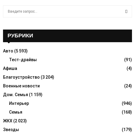
S
e
a
S
r
c
РУБРИКИ
E
h
f
A
Авто
(5 593)
o
r
Тест-драйвы
(91)
R
:
Афиша
(4)
C
Благоустройство
(3 204)
H
Военные новости
(24)
Дом. Семья
(1 159)
Интерьер
(946)
Семья
(168)
ЖКХ
(2 023)
Звезды
(179)