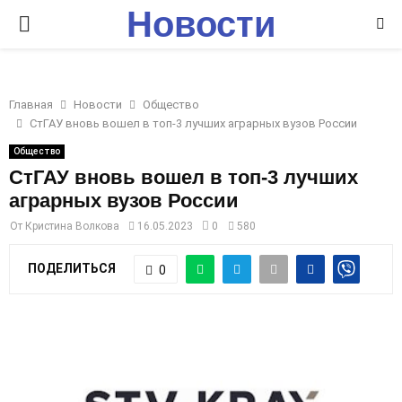
Новости
P
Ставрополья
R
Главная
Новости
Общество
I
СтГАУ вновь вошел в топ-3 лучших аграрных вузов России
Общество
M
СтГАУ вновь вошел в топ-3 лучших
аграрных вузов России
A
От
Кристина Волкова
16.05.2023
0
580
R
ПОДЕЛИТЬСЯ
0
Y
M