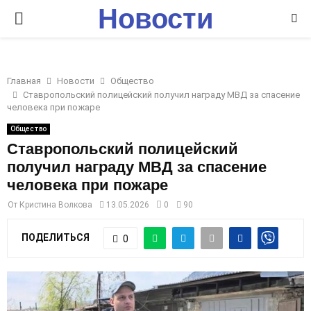
Новости
P
Ставрополья
R
Главная
Новости
Общество
I
Ставропольский полицейский получил награду МВД за спасение
человека при пожаре
M
Общество
Ставропольский полицейский
получил награду МВД за спасение
A
человека при пожаре
R
От
Кристина Волкова
13.05.2026
0
90
ПОДЕЛИТЬСЯ
0
Y
M