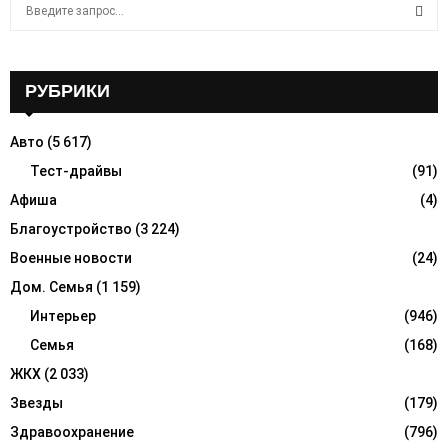
S
e
a
S
r
c
РУБРИКИ
E
h
f
A
Авто
(5 617)
o
r
Тест-драйвы
(91)
R
:
Афиша
(4)
C
Благоустройство
(3 224)
H
Военные новости
(24)
Дом. Семья
(1 159)
Интерьер
(946)
Семья
(168)
ЖКХ
(2 033)
Звезды
(179)
Здравоохранение
(796)