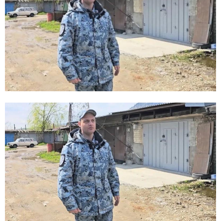
E
N
U