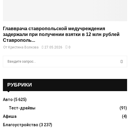
Главврача ставропольской медучреждения
задержали при получении взятки в 12 млн рублей
Ставрополь...
От
Кристина Волкова
27.05.2026
0
S
e
a
S
r
c
РУБРИКИ
E
h
f
A
Авто
(5 625)
o
r
Тест-драйвы
(91)
R
:
Афиша
(4)
C
Благоустройство
(3 237)