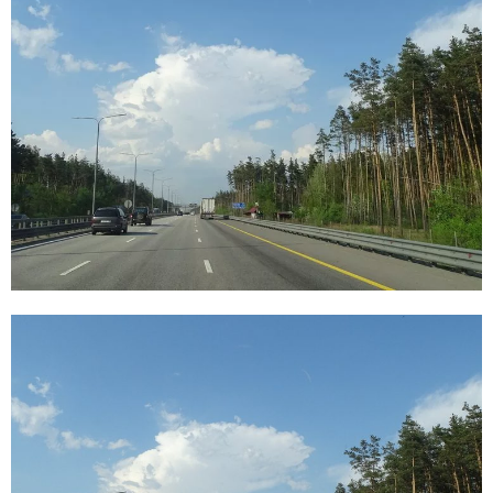
E
N
U