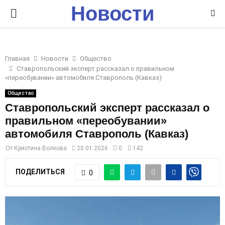
Новости
P
Ставрополья
R
Главная
Новости
Общество
I
Ставропольский эксперт рассказал о правильном
«переобувании» автомобиля Ставрополь (Кавказ)
M
Общество
Ставропольский эксперт рассказал о
правильном «переобувании»
A
автомобиля Ставрополь (Кавказ)
R
От
Кристина Волкова
20.01.2026
0
142
ПОДЕЛИТЬСЯ
0
Y
M