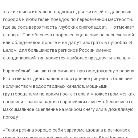
«Такие шины идеально подходят для жителей отдаленных
городов и любителей поездок по пересеченной местности,
где высока вероятность глубоких снегопадов», — отмечает
эксперт. Они обеспечат хорошее сцепление на заснеженной
или обледенелой дороге и не дадут застрять в сугробах. В
целом, для большинства регионов России именно
скандинавский тип является наиболее предпочтительным.
Европейский тип шин напоминает противодождевую резину.
Его отличает диагональное построение рисунка с большим
количеством водоотводных каналов, мощными
грунтозацепами по краям протектора и множеством мелких
прорезей. Главная задача европейских шин — обеспечивать
максимальное сцепление на мокром снегу или в дождливую
погоду.
«Такая резина хорошо себя зарекомендовала в регионах с
мокрой и малоснежной зимой, например, на Юге России, в