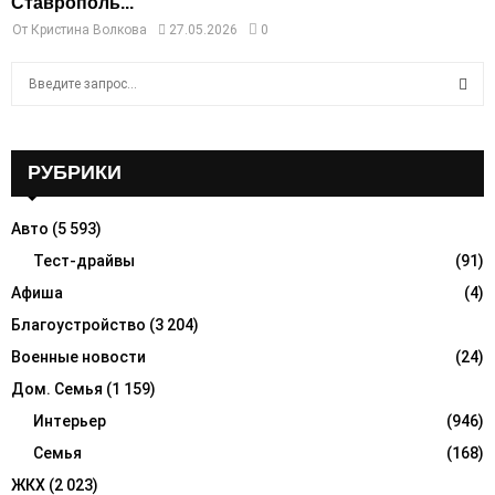
Ставрополь...
От
Кристина Волкова
27.05.2026
0
S
e
a
S
r
c
РУБРИКИ
E
h
f
A
Авто
(5 593)
o
r
Тест-драйвы
(91)
R
:
Афиша
(4)
C
Благоустройство
(3 204)
H
Военные новости
(24)
Дом. Семья
(1 159)
Интерьер
(946)
Семья
(168)
ЖКХ
(2 023)