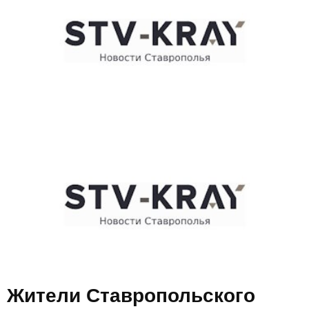
E
N
U
Жители Ставропольского