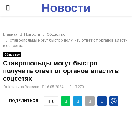
Новости
P
Ставрополья
R
Главная
Новости
Общество
I
Ставропольцы могут быстро получить ответ от органов власти
в соцсетях
M
Общество
Ставропольцы могут быстро
получить ответ от органов власти в
A
соцсетях
R
От
Кристина Волкова
16.05.2024
0
270
ПОДЕЛИТЬСЯ
0
Y
M