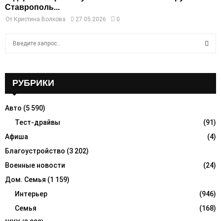
Ставрополь...
От
Кристина Волкова
27.05.2026
0
S
e
a
S
r
c
РУБРИКИ
E
h
f
A
Авто
(5 590)
o
r
Тест-драйвы
(91)
R
:
Афиша
(4)
C
Благоустройство
(3 202)
H
Военные новости
(24)
Дом. Семья
(1 159)
Интерьер
(946)
Семья
(168)