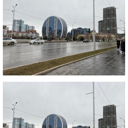
E
N
U