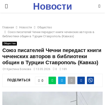
Новости
P
Ставрополья
R
Главная
Новости
Общество
I
Союз писателей Чечни передаст книги чеченских авторов в
библиотеки общин в Турции Ставрополь (Кавказ)
M
Общество
Союз писателей Чечни передаст книги
чеченских авторов в библиотеки
A
общин в Турции Ставрополь (Кавказ)
R
От
Кристина Волкова
13.05.2026
0
189
ПОДЕЛИТЬСЯ
0
Y
M