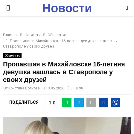
Новости
P
Ставрополья
R
Главная
Новости
Общество
I
Пропавшая в Михайловске 16-летняя девушка нашлась в
Ставрополе у своих друзей
M
Общество
Пропавшая в Михайловске 16-летняя
девушка нашлась в Ставрополе у
A
своих друзей
R
От
Кристина Волкова
13.05.2026
0
98
ПОДЕЛИТЬСЯ
0
Y
M