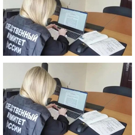
E
N
U