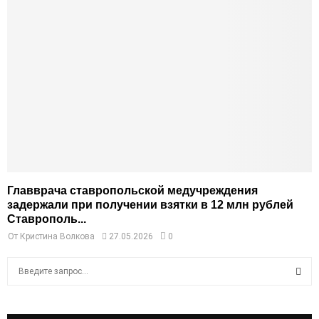
Главврача ставропольской медучреждения
задержали при получении взятки в 12 млн рублей
Ставрополь...
От
Кристина Волкова
27.05.2026
0
S
e
a
S
r