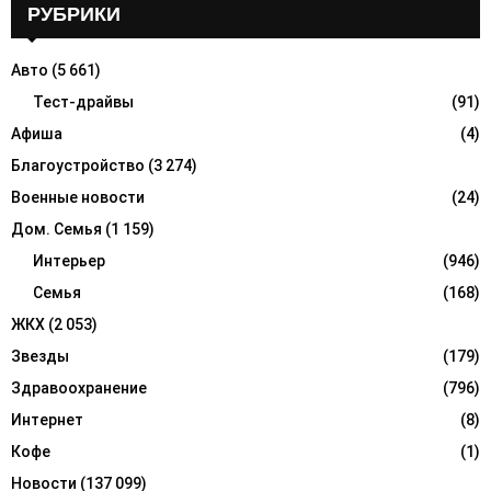
c
РУБРИКИ
E
h
f
A
Авто
(5 661)
o
r
Тест-драйвы
(91)
R
:
Афиша
(4)
C
Благоустройство
(3 274)
H
Военные новости
(24)
Дом. Семья
(1 159)
Интерьер
(946)
Семья
(168)
ЖКХ
(2 053)
Звезды
(179)
Здравоохранение
(796)
Интернет
(8)
Кофе
(1)
Новости
(137 099)