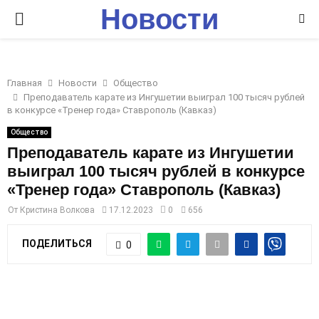
Новости
P
Ставрополья
R
Главная
Новости
Общество
I
Преподаватель карате из Ингушетии выиграл 100 тысяч рублей
в конкурсе «Тренер года» Ставрополь (Кавказ)
M
Общество
Преподаватель карате из Ингушетии
выиграл 100 тысяч рублей в конкурсе
A
«Тренер года» Ставрополь (Кавказ)
R
От
Кристина Волкова
17.12.2023
0
656
ПОДЕЛИТЬСЯ
0
Y
M