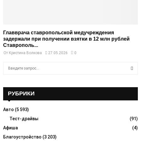
Главврача ставропольской медучреждения
задержали при получении взятки в 12 млн рублей
Ставрополь...
От
Кристина Волкова
27.05.2026
0
S
e
a
S
r
c
РУБРИКИ
E
h
f
A
Авто
(5 593)
o
r
Тест-драйвы
(91)
R
:
Афиша
(4)
C
Благоустройство
(3 203)