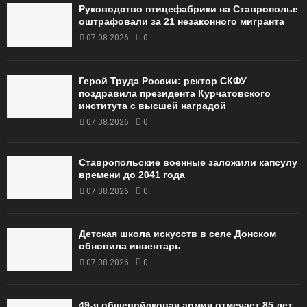
Руководство птицефабрики на Ставрополье
оштрафовали за 21 незаконного мигранта
07.08.2026
0
Герой Труда России: ректор СКФУ
поздравила президента Курчатовского
института с высшей наградой
07.08.2026
0
Ставропольские военные заложили капсулу
времени до 2041 года
07.08.2026
0
Детская школа искусств в селе Донском
обновила инвентарь
07.08.2026
0
49‑я общевойсковая армия отмечает 85 лет