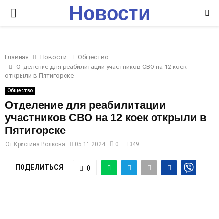
Новости
P
Ставрополья
R
Главная
Новости
Общество
I
Отделение для реабилитации участников СВО на 12 коек
открыли в Пятигорске
M
Общество
Отделение для реабилитации
участников СВО на 12 коек открыли в
A
Пятигорске
R
От
Кристина Волкова
05.11.2024
0
349
ПОДЕЛИТЬСЯ
0
Y
M