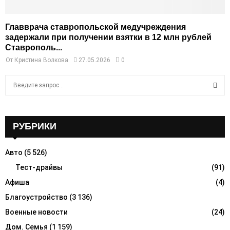
Главврача ставропольской медучреждения
задержали при получении взятки в 12 млн рублей
Ставрополь...
От
Кристина Волкова
27.05.2026
0
S
e
a
S
r
c
РУБРИКИ
E
h
f
A
Авто
(5 526)
o
r
Тест-драйвы
(91)
R
:
Афиша
(4)
C
Благоустройство
(3 136)
H
Военные новости
(24)
Дом. Семья
(1 159)