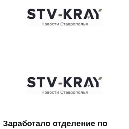
E
N
U
Заработало отделение по