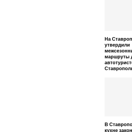
На Ставро
утвердили
межсезонн
маршруты 
автотурист
Ставрополь
В Ставропо
кухне зако