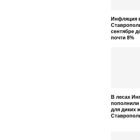
Инфляция 
Ставрополь
сентябре д
почти 8%
В лесах Ин
пополнили
для диких 
Ставрополь