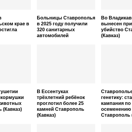
в
Больницы Ставрополья
Во Владикав
ском крае в
в 2025 году получили
вынесен при
остигла
320 санитарных
убийство Ст
автомобилей
(Кавказ)
гушетии
В Ессентуках
Ставрополье
 кормушки
трёхлетний ребёнок
генетику: ст
животных
проглотил более 25
кампания по
 (Кавказ)
камней Ставрополь
осеменению
(Кавказ)
Ставрополь 