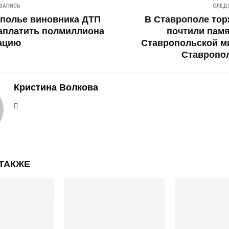
ЗАПИСЬ
СЛЕД
ополье виновника ДТП
В Ставрополе то
аплатить полмиллиона
почтили пам
ацию
Ставропольской м
Ставропол
Кристина Волкова
 ТАКЖЕ