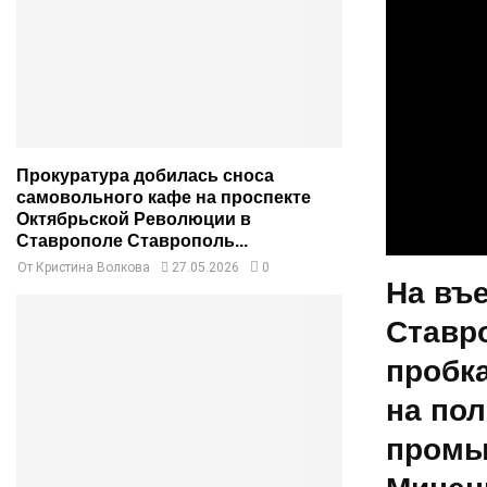
Прокуратура добилась сноса
самовольного кафе на проспекте
Октябрьской Революции в
Ставрополе Ставрополь...
От
Кристина Волкова
27.05.2026
0
На въ
Ставр
пробк
на пол
промы