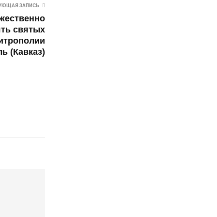
УЮЩАЯ ЗАПИСЬ
ржественно
ять святых
итрополии
ь (Кавказ)