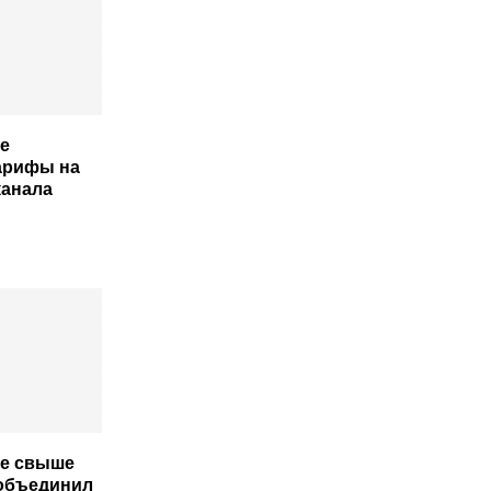
е
арифы на
канала
ле свыше
 объединил