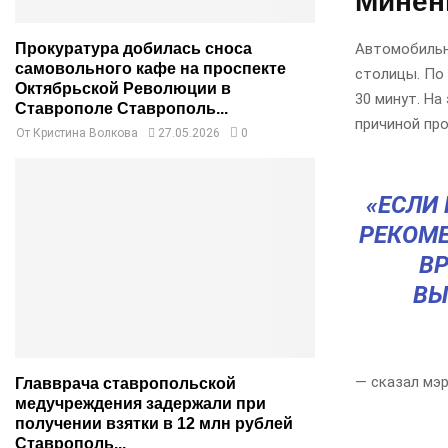
Минен
Автомобильн
Прокуратура добилась сноса
самовольного кафе на проспекте
столицы. По
Октябрьской Революции в
30 минут. На
Ставрополе Ставрополь...
причиной про
От
Кристина Волкова
27.05.2026
0
«ЕСЛИ
РЕКОМ
ВР
ВЫ
— сказал мэ
Главврача ставропольской
медучреждения задержали при
получении взятки в 12 млн рублей
Ставрополь...