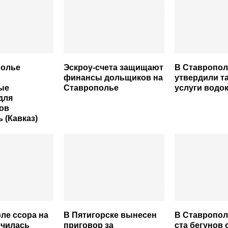
полье
Эскроу-счета защищают
В Ставропол
финансы дольщиков на
утвердили т
ые
Ставрополье
услуги водо
для
ов
 (Кавказ)
ле ссора на
В Пятигорске вынесен
В Ставропо
нчилась
приговор за
ста бегунов