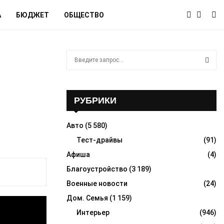
А
БЮДЖЕТ
ОБЩЕСТВО
S
e
a
S
r
c
РУБРИКИ
E
h
f
A
Авто
(5 580)
o
r
Тест-драйвы
(91)
R
:
Афиша
(4)
C
Благоустройство
(3 189)
H
Военные новости
(24)
Дом. Семья
(1 159)
Интерьер
(946)