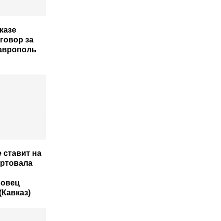
казе
говор за
аврополь
 ставит на
артовала
 овец
(Кавказ)