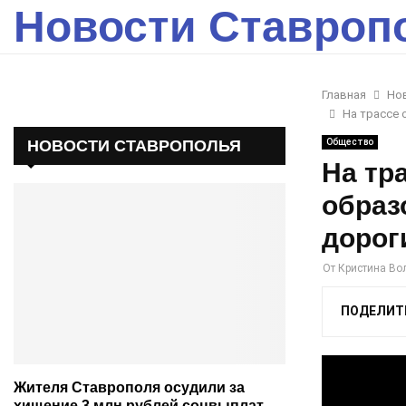
Новости Ставроп
Главная
Но
На трассе 
НОВОСТИ СТАВРОПОЛЬЯ
Общество
На тр
образ
дорог
От
Кристина Во
ПОДЕЛИТ
Жителя Ставрополя осудили за
хищение 3 млн рублей соцвыплат