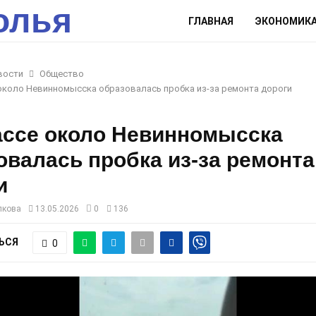
олья
ГЛАВНАЯ
ЭКОНОМИК
вости
Общество
около Невинномысска образовалась пробка из-за ремонта дороги
ассе около Невинномысска
овалась пробка из-за ремонта
и
лкова
13.05.2026
0
136
ЬСЯ
0