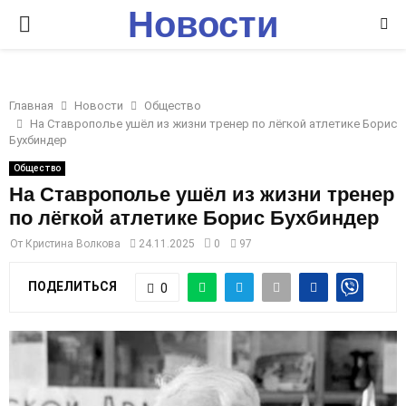
Новости
P
Ставрополья
R
Главная
Новости
Общество
I
На Ставрополье ушёл из жизни тренер по лёгкой атлетике Борис
Бухбиндер
M
Общество
На Ставрополье ушёл из жизни тренер
по лёгкой атлетике Борис Бухбиндер
A
От
Кристина Волкова
24.11.2025
0
97
R
ПОДЕЛИТЬСЯ
0
Y
M