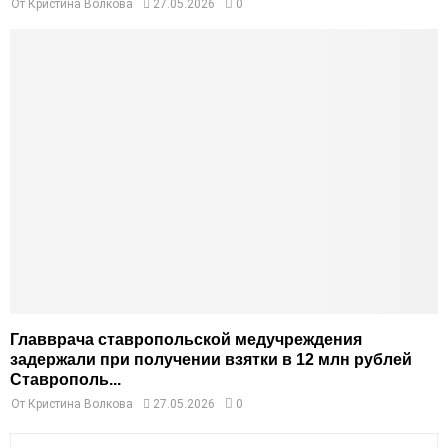
От
Кристина Волкова
27.05.2026
0
Главврача ставропольской медучреждения
задержали при получении взятки в 12 млн рублей
Ставрополь...
От
Кристина Волкова
27.05.2026
0
S