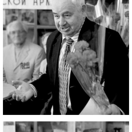
E
N
U