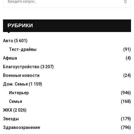
e
a
S
r
c
РУБРИКИ
E
h
f
A
Авто
(5 601)
o
r
Тест-драйвы
(91)
R
:
Афиша
(4)
C
Благоустройство
(3 207)
H
Военные новости
(24)
Дом. Семья
(1 159)
Интерьер
(946)
Семья
(168)
ЖКХ
(2 026)
Звезды
(179)
Здравоохранение
(796)