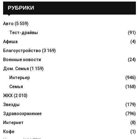
c
РУБРИКИ
E
h
f
A
Авто
(5 559)
o
r
Тест-драйвы
(91)
R
:
Афиша
(4)
C
Благоустройство
(3 169)
H
Военные новости
(24)
Дом. Семья
(1 159)
Интерьер
(946)
Семья
(168)
ЖКХ
(2 010)
Звезды
(179)
Здравоохранение
(796)
Интернет
(8)
Кофе
(1)