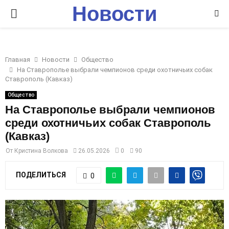
Новости
P
Ставрополья
R
Главная
Новости
Общество
I
На Ставрополье выбрали чемпионов среди охотничьих собак
Ставрополь (Кавказ)
M
Общество
На Ставрополье выбрали чемпионов
среди охотничьих собак Ставрополь
A
(Кавказ)
R
От
Кристина Волкова
26.05.2026
0
90
ПОДЕЛИТЬСЯ
0
Y
M