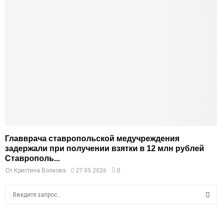
Главврача ставропольской медучреждения
задержали при получении взятки в 12 млн рублей
Ставрополь...
От
Кристина Волкова
27.05.2026
0
S
e
a
S
r