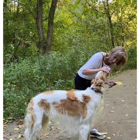
E
N
U