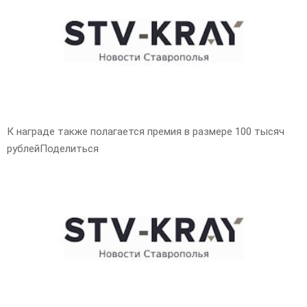
E
N
U
К награде также полагается премия в размере 100 тысяч
рублейПоделиться