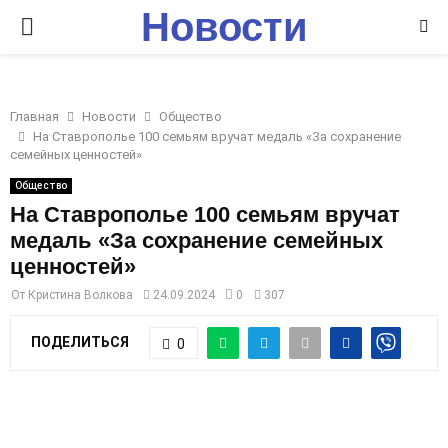
Новости
P
Ставрополья
R
Главная
Новости
Общество
I
На Ставрополье 100 семьям вручат медаль «За сохранение
семейных ценностей»
M
Общество
На Ставрополье 100 семьям вручат
медаль «За сохранение семейных
A
ценностей»
R
От
Кристина Волкова
24.09.2024
0
307
ПОДЕЛИТЬСЯ
0
Y
M