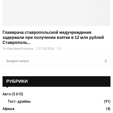
Главврача ставропольской медучреждения
задержали при получении взятки в 12 млн рублей
Ставрополь...
От
Кристина Волкова
27.05.2026
0
S
e
a
S
r
c
РУБРИКИ
E
h
f
A
Авто
(5 615)
o
r
Тест-драйвы
(91)
R
:
Афиша
(4)
C