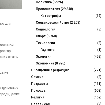
Политика
(5 926)
Происшествия
(29 348)
Катастрофы
(17)
Сельское хозяйство
(2 203)
ько для
Социология
(8)
Спорт
(5 768)
Технологии
(3)
 военной
Гаджеты
(1)
разгар
ушку стать
Экология
(458)
Экономика
(8 926)
Обращения в редакцию
(221)
ца не
Оружие
(3)
Подкасты
(111)
и душевных
Природа
(602)
переди, даже
Религия
(162)
Сделай сам
(2)