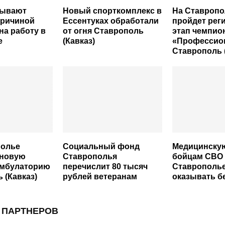
зывают
Новый спорткомплекс в
На Ставропо
причиной
Ессентуках обработали
пройдет рег
на работу в
от огня Ставрополь
этап чемпио
е
(Кавказ)
«Профессио
Ставрополь 
полье
Социальный фонд
Медицинску
 новую
Ставрополья
бойцам СВО 
амбулаторию
перечислит 80 тысяч
Ставрополье
 (Кавказ)
рублей ветеранам
оказывать б
 ПАРТНЕРОВ