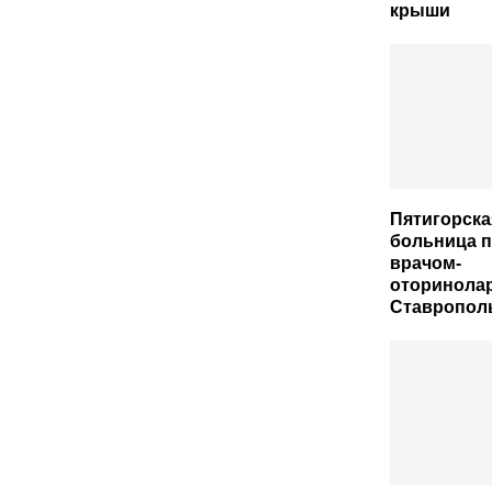
крыши
Пятигорска
больница 
врачом-
оторинола
Ставрополь