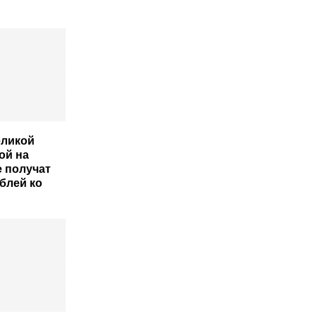
еликой
ой на
 получат
ублей ко