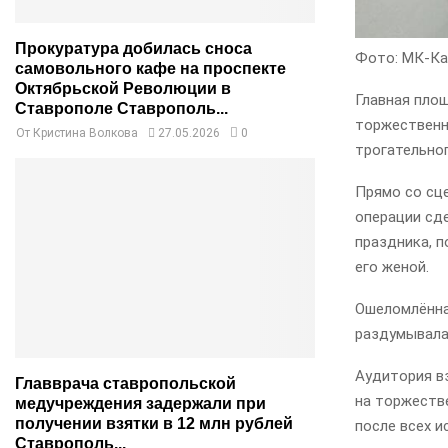
Прокуратура добилась сноса
Фото: МК-Ка
самовольного кафе на проспекте
Октябрьской Революции в
Главная пло
Ставрополе Ставрополь...
торжественн
От
Кристина Волкова
27.05.2026
0
трогательно
Прямо со сц
операции сде
праздника, 
его женой.
Ошеломлённа
раздумывала 
Аудитория в
Главврача ставропольской
на торжестве
медучреждения задержали при
получении взятки в 12 млн рублей
после всех и
Ставрополь...