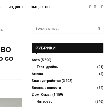
А
БЮДЖЕТ
ОБЩЕСТВО
S
ены
e
a
S
r
c
СВО
РУБРИКИ
E
h
о со
f
A
Авто
(5 590)
o
r
Тест-драйвы
(91)
R
:
Афиша
(4)
C
Благоустройство
(3 202)
H
Военные новости
(24)
Дом. Семья
(1 159)
Интерьер
(946)