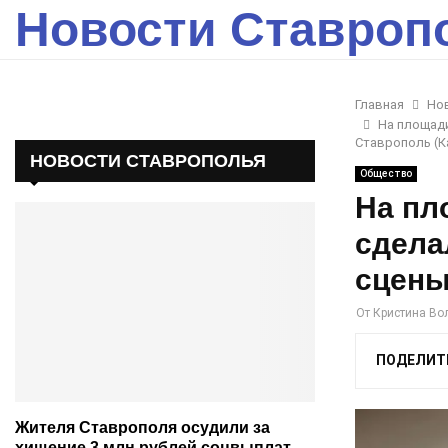
Новости Ставроп
Главная
Но
На площади
Ставрополь (К
НОВОСТИ СТАВРОПОЛЬЯ
Общество
На пл
сдела
сцены
От
Кристина Во
ПОДЕЛИТ
Жителя Ставрополя осудили за
хищение 3 млн рублей соцвыплат