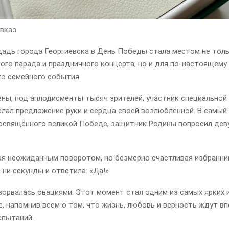
вказ
щадь города Георгиевска в День Победы стала местом не тол
ого парада и праздничного концерта, но и для по-настоящему
го семейного события.
ены, под аплодисменты тысяч зрителей, участник специальной
лал предложение руки и сердца своей возлюбленной. В самый 
посвящённого великой Победе, защитник Родины попросил дев
я неожиданным поворотом, но безмерно счастливая избранни
ни секунды и ответила: «Да!»
зорвалась овациями. Этот момент стал одним из самых ярких 
, напомнив всем о том, что жизнь, любовь и верность ждут в
спытаний.