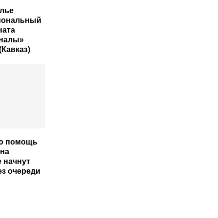
лье
иональный
ната
налы»
(Кавказ)
ю помощь
на
 начнут
ез очереди