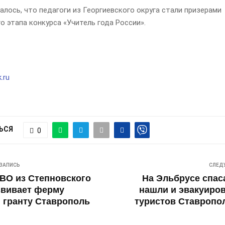
лось, что педагоги из Георгиевского округа стали призерами
о этапа конкурса «Учитель года России».
.ru
ЬСЯ
0
ЗАПИСЬ
СЛЕД
ВО из Степновского
На Эльбрусе спа
звивает ферму
нашли и эвакуиро
 гранту Ставрополь
туристов Ставропол