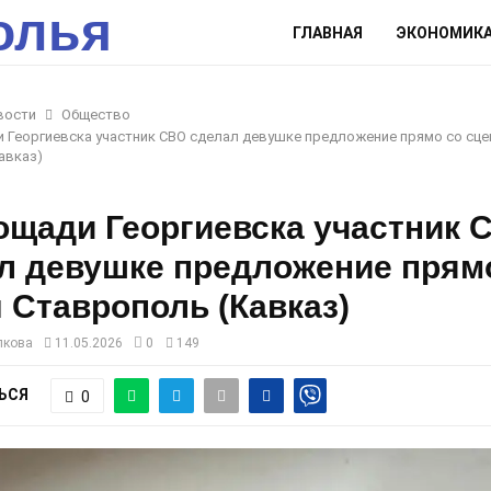
олья
ГЛАВНАЯ
ЭКОНОМИК
вости
Общество
 Георгиевска участник СВО сделал девушке предложение прямо со сц
авказ)
ощади Георгиевска участник 
л девушке предложение прям
 Ставрополь (Кавказ)
лкова
11.05.2026
0
149
ЬСЯ
0