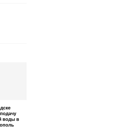
дске
подачу
й воды в
рополь