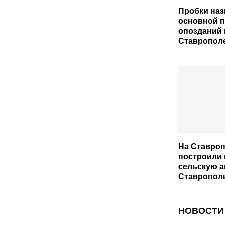
Пробки на
основной 
опозданий 
Ставропол
На Ставро
построили
сельскую 
Ставрополь
НОВОСТИ