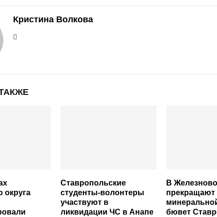
Кристина Волкова
 ТАКЖЕ
ах
Ставропольские
В Железново
о округа
студенты-волонтеры
прекращают 
о
участвуют в
минерально
ровали
ликвидации ЧС в Анапе
бювет Став