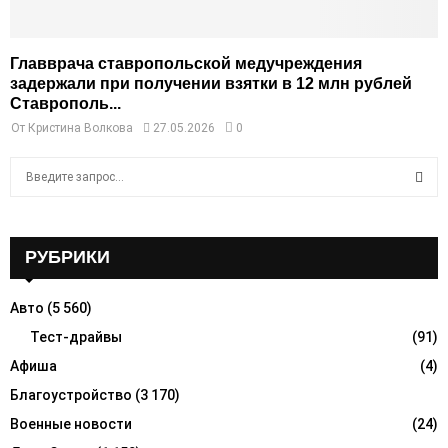
Главврача ставропольской медучреждения
задержали при получении взятки в 12 млн рублей
Ставрополь...
От
Кристина Волкова
27.05.2026
0
S
e
a
S
r
c
РУБРИКИ
E
h
f
A
Авто
(5 560)
o
r
Тест-драйвы
(91)
R
:
Афиша
(4)
C
Благоустройство
(3 170)
H
Военные новости
(24)