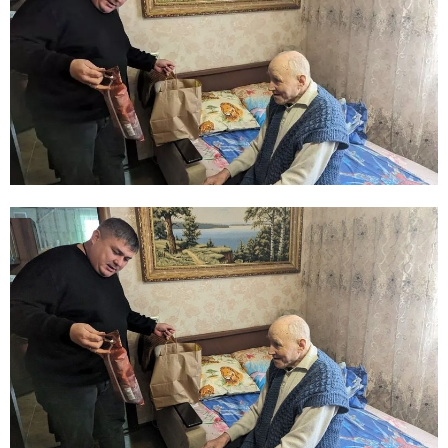
E
N
U