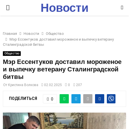
Новости
P
Ставрополья
R
Главная
Новости
Общество
I
Мэр Ессентуков доставил мороженое и выпечку ветерану
Сталинградской битвы
M
Общество
Мэр Ессентуков доставил мороженое
и выпечку ветерану Сталинградской
A
битвы
R
От
Кристина Волкова
02.02.2025
0
207
ПОДЕЛИТЬСЯ
0
Y
M