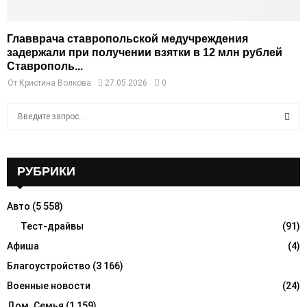
Главврача ставропольской медучреждения
задержали при получении взятки в 12 млн рублей
Ставрополь...
От
Кристина Волкова
27.05.2026
0
S
e
a
S
r
c
РУБРИКИ
E
h
f
A
Авто
(5 558)
o
r
Тест-драйвы
(91)
R
:
Афиша
(4)
C
Благоустройство
(3 166)
H
Военные новости
(24)
Дом. Семья
(1 159)