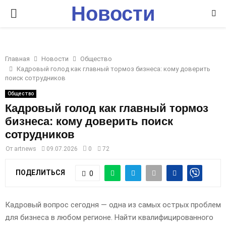
Новости
P
Ставрополья
R
Главная
Новости
Общество
I
Кадровый голод как главный тормоз бизнеса: кому доверить
поиск сотрудников
M
Общество
Кадровый голод как главный тормоз
бизнеса: кому доверить поиск
A
сотрудников
R
От
artnews
09.07.2026
0
72
ПОДЕЛИТЬСЯ
0
Y
M
Кадровый вопрос сегодня — одна из самых острых проблем
для бизнеса в любом регионе. Найти квалифицированного