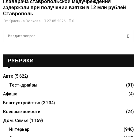
Главврача ставропольской медучреждения
задержали при получении взятки в 12 млн рублей
Ставрополь...
От
Кристина Волкова
27.05.2026
0
S
e
a
S
r
c
РУБРИКИ
E
h
f
A
Авто
(5 622)
o
r
Тест-драйвы
(91)
R
:
Афиша
(4)
C
Благоустройство
(3 234)
H
Военные новости
(24)
Дом. Семья
(1 159)
Интерьер
(946)