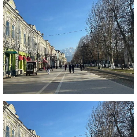
E
N
U