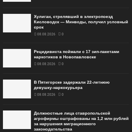
Хулиган, стрелявший в электропоезд
Кисловодск — Минводы, получил условный
срок
08.08.2026
0
Рецидивиста поймали с 17 зип-пакетами
наркотиков в Новопавловске
08.08.2026
0
В Пятигорске задержали 22-летнюю
девушку-наркокурьера
08.08.2026
0
Должностные лица ставропольской
агрофирмы оштрафованы на 1,2 млн рублей
за нарушения миграционного
законодательства