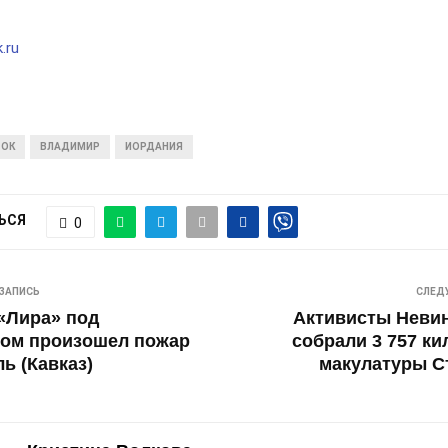
.ru
ТОК
ВЛАДИМИР
ИОРДАНИЯ
ЬСЯ
0
ЗАПИСЬ
СЛЕД
«Лира» под
Активисты Неви
ком произошел пожар
собрали 3 757 к
ь (Кавказ)
макулатуры С