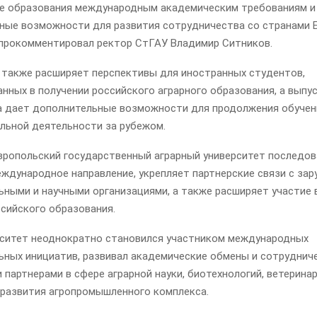
е образования международным академическим требованиям и
ные возможности для развития сотрудничества со странами 
 прокомментировал ректор СтГАУ Владимир Ситников.
 также расширяет перспективы для иностранных студентов,
нных в получении российского аграрного образования, а выпу
а дает дополнительные возможности для продолжения обучен
льной деятельности за рубежом.
вропольский государственный аграрный университет последо
еждународное направление, укрепляет партнерские связи с за
ьными и научными организациями, а также расширяет участие 
ссийского образования.
рситет неоднократно становился участником международных
ьных инициатив, развивал академические обмены и сотруднич
партнерами в сфере аграрной науки, биотехнологий, ветеринар
 развития агропромышленного комплекса.