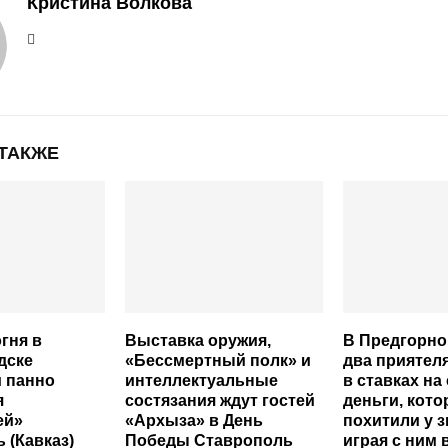
Кристина Волкова
 ТАКЖЕ
гня в
Выставка оружия,
В Предгорно
дске
«Бессмертный полк» и
два приятел
 панно
интеллектуальные
в ставках на
я
состязания ждут гостей
деньги, кот
ей»
«Архыза» в День
похитили у з
 (Кавказ)
Победы Ставрополь
играя с ним 