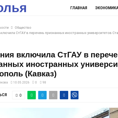
олья
ГЛАВНАЯ
ЭКОНОМИК
вости
Общество
ключила СтГАУ в перечень признанных иностранных университетов Ст
ния включила СтГАУ в переч
анных иностранных универси
ополь (Кавказ)
лкова
10.05.2026
0
98
ЬСЯ
0