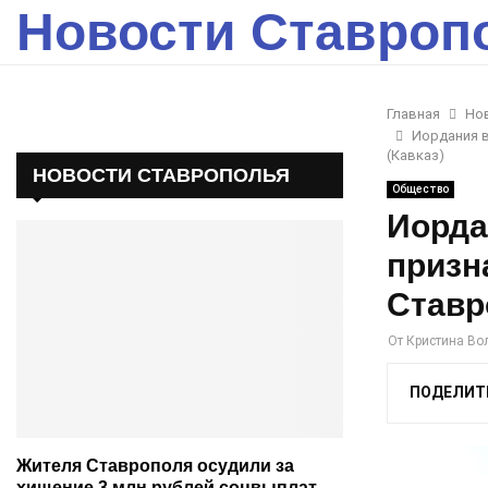
Новости Ставроп
Главная
Но
Иордания в
(Кавказ)
НОВОСТИ СТАВРОПОЛЬЯ
Общество
Иорда
призн
Ставр
От
Кристина Во
ПОДЕЛИТ
Жителя Ставрополя осудили за
хищение 3 млн рублей соцвыплат