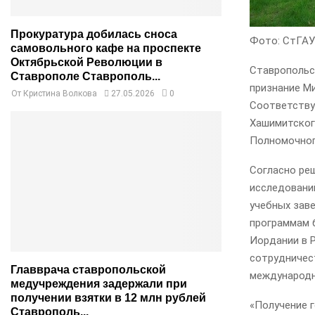
Прокуратура добилась сноса
Фото: СтГАУ
самовольного кафе на проспекте
Октябрьской Революции в
Ставропольс
Ставрополе Ставрополь...
признание М
От
Кристина Волкова
27.05.2026
0
Соответству
Хашимитског
Полномочног
Согласно ре
исследовани
учебных зав
программам 
Иордании в 
сотрудничес
Главврача ставропольской
международн
медучреждения задержали при
получении взятки в 12 млн рублей
«Получение 
Ставрополь...