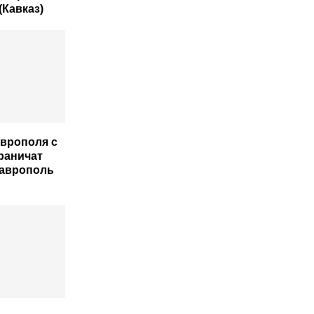
(Кавказ)
аврополя с
граничат
таврополь