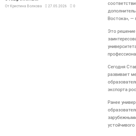
соответстви
От
Кристина Волкова
27.05.2026
0
дополнитель
Востока», —
Это решение
заинтересова
университет
профессиона
Сегодня Ста
развивает м
образовател
экспорта ро
Ранее униве
образовател
зарубежными 
устойчивого