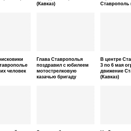
(Кавказ)
Ставрополь 
оисковики
Глава Ставрополья
В центре Ст
Ставрополье
поздравил с юбилеем
3 по 6 мая о
их человек
мотострелковую
движение С
казачью бригаду
(Кавказ)