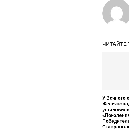
ЧИТАЙТЕ
У Вечного о
Железново
установили
«Поколени
Победител
Ставрополь