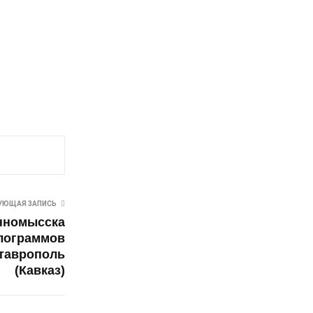
УЮЩАЯ ЗАПИСЬ
нномысска
илограммов
таврополь
(Кавказ)