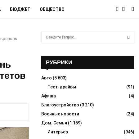
А
БЮДЖЕТ
ОБЩЕСТВО
S
аврополь
e
a
S
r
c
ень
РУБРИКИ
E
h
тетов
f
A
Авто
(5 603)
o
r
Тест-драйвы
(91)
R
:
Афиша
(4)
C
Благоустройство
(3 210)
H
Военные новости
(24)
Дом. Семья
(1 159)
Интерьер
(946)