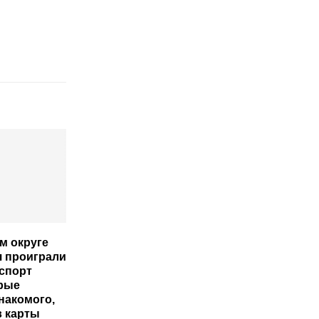
м округе
я проиграли
 спорт
орые
накомого,
в карты