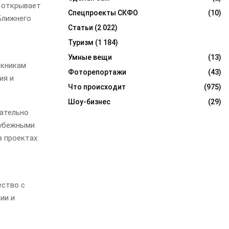
 открывает
Спецпроекты СКФО
(10)
Ближнего
Статьи
(2 022)
Туризм
(1 184)
Умные вещи
(13)
скникам
Фоторепортажи
(43)
ия и
Что происходит
(975)
Шоу-бизнес
(29)
вательно
рубежными
в проектах
ество с
ии и