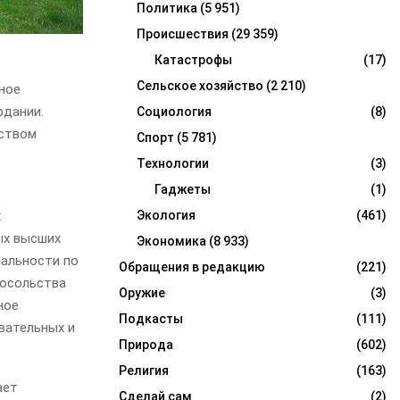
Политика
(5 951)
Происшествия
(29 359)
Катастрофы
(17)
Сельское хозяйство
(2 210)
ное
рдании.
Социология
(8)
ьством
Спорт
(5 781)
Технологии
(3)
Гаджеты
(1)
х
Экология
(461)
ых высших
Экономика
(8 933)
иальности по
Обращения в редакцию
(221)
Посольства
Оружие
(3)
ное
Подкасты
(111)
вательных и
Природа
(602)
Религия
(163)
ает
Сделай сам
(2)