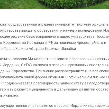
кий государственный аграрный университет получил официаль
инистерства высшего образования и научных исследований Ио
ющее решение было направлено в адрес университета Посол
о Королевства Иордания в РФ за подписью Чрезвычайного и
о Посла Халида Абдуллы Краиема Шавабки.
шению комиссии Министерства высшего образования и научны
й Иордании, СтГАУ включен в перечень признанных иностранн
едений Королевства. Признание распространяется на все спец
бакалавриата очной формы обучения. В официальном письме 
РФ подчеркивается благодарность университету за плодотвор
тво и выражается уверенность в дальнейшем развитии образо
ых связей.
государственного признания со стороны Иордании подтвержд