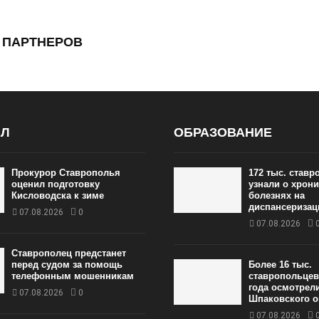
 ПАРТНЕРОВ
АЛ
ОБРАЗОВАНИЕ
Прокурор Ставрополья
172 тыс. став
оценил подготовку
узнали о хрон
Кисловодска к зиме
болезнях на
диспансеризац
07.08.2026
0
07.08.2026
Ставрополец предстанет
перед судом за помощь
Более 16 тыс.
телефонным мошенникам
ставропольцев
года осмотрел
07.08.2026
0
Шпаковского о
07.08.2026