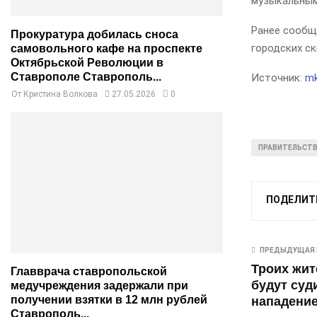
музыкальным
Ранее сообщ
Прокуратура добилась сноса
городских ск
самовольного кафе на проспекте
Октябрьской Революции в
Ставрополе Ставрополь...
Источник:
mk
От
Кристина Волкова
27.05.2026
0
ПРАВИТЕЛЬСТВ
ПОДЕЛИТ
ПРЕДЫДУЩАЯ 
Троих жит
Главврача ставропольской
будут суд
медучреждения задержали при
получении взятки в 12 млн рублей
нападение
Ставрополь...