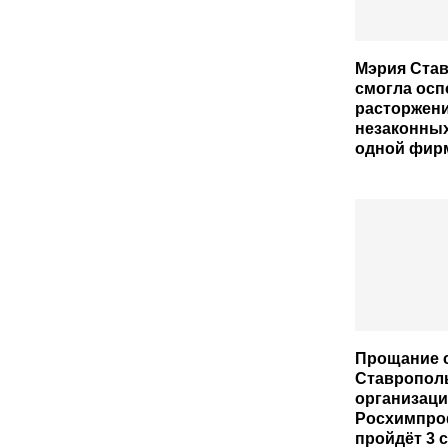
Мэрия Став
смогла осп
расторжени
незаконных
одной фир
Прощание с
Ставропол
организац
Росхимпро
пройдёт 3 