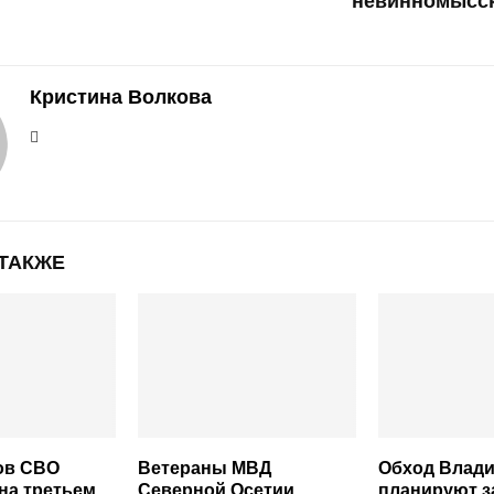
невинномысск
Кристина Волкова
 ТАКЖЕ
ов СВО
Ветераны МВД
Обход Влади
на третьем
Северной Осетии
планируют з