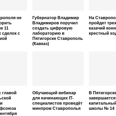
рополя не
Губернатор Владимир
На Ставропо
орить
Владимиров поручил
пройдет тре
е 11
создать цифровую
казачий кон
 сделок с
лабораторию в
крестный хо
мой
Пятигорске Ставрополь
(Кавказ)
 главой
Обучающий вебинар
В Пятигорск
ьской
для начинающих IT-
завершается
ии
специалистов проведёт
капитальный
фсоюза
минпром Ставрополья
школы № 14
сентября