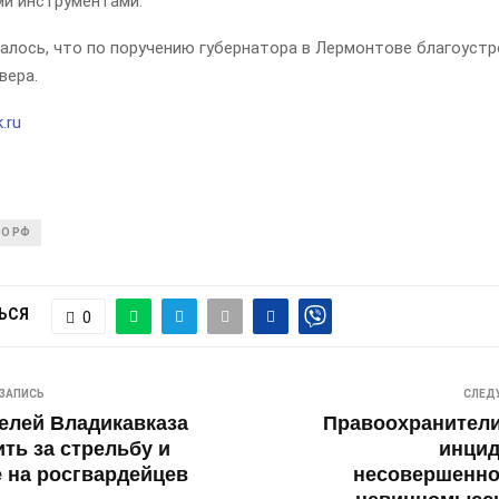
и инструментами.
алось, что по поручению губернатора в Лермонтове благоустр
вера.
.ru
О РФ
ЬСЯ
0
ЗАПИСЬ
СЛЕД
елей Владикавказа
Правоохранители
ить за стрельбу и
инцид
 на росгвардейцев
несовершенно