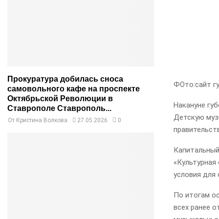
Прокуратура добилась сноса
ФОто:сайт г
самовольного кафе на проспекте
Октябрьской Революции в
Накануне гу
Ставрополе Ставрополь...
Детскую муз
От
Кристина Волкова
27.05.2026
0
правительст
Капитальный 
«Культурная 
условия для
По итогам о
всех ранее 