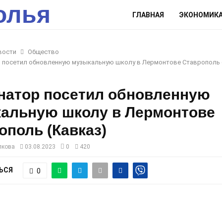
олья
ГЛАВНАЯ
ЭКОНОМИК
вости
Общество
р посетил обновленную музыкальную школу в Лермонтове Ставрополь 
натор посетил обновленную
альную школу в Лермонтове
ополь (Кавказ)
лкова
03.08.2023
0
420
ЬСЯ
0