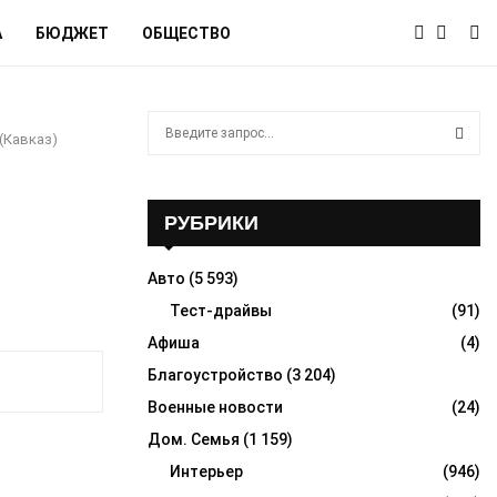
А
БЮДЖЕТ
ОБЩЕСТВО
S
(Кавказ)
e
a
S
r
c
РУБРИКИ
E
h
f
A
Авто
(5 593)
o
r
Тест-драйвы
(91)
R
:
Афиша
(4)
C
Благоустройство
(3 204)
H
Военные новости
(24)
Дом. Семья
(1 159)
Интерьер
(946)