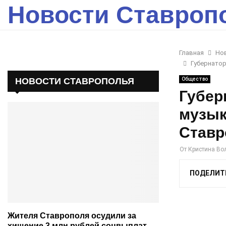
Новости Ставроп
Главная
Но
Губернато
НОВОСТИ СТАВРОПОЛЬЯ
Общество
Губер
музык
Ставр
От
Кристина Во
ПОДЕЛИТ
Жителя Ставрополя осудили за
хищение 3 млн рублей соцвыплат