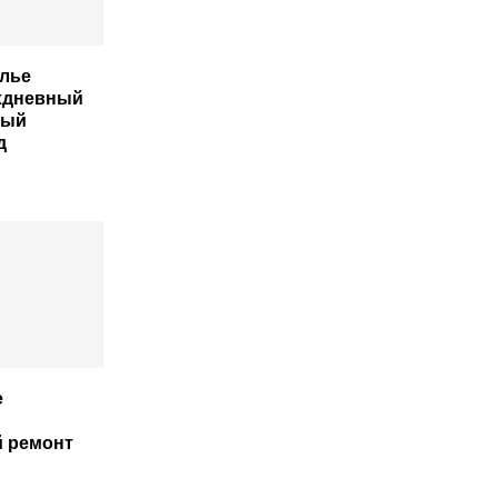
лье
хдневный
ный
д
е
 ремонт