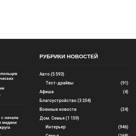
РУБРИКИ НОВОСТЕЙ
ропольцев
Авто
(5 593)
ических
Тест-драйвы
(91)
ии
Афиша
(4)
0
Благоустройство
(3 204)
Военные новости
(24)
 с начала
Дом. Семья
(1 159)
и медики
Интерьер
(946)
круга
0
Семья
(168)