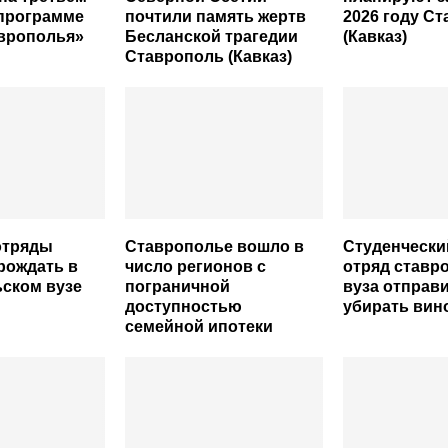
 программе
почтили память жертв
2026 году С
аврополья»
Бесланской трагедии
(Кавказ)
Ставрополь (Кавказ)
отряды
Ставрополье вошло в
Студенчески
рождать в
число регионов с
отряд ставр
ском вузе
пограничной
вуза отправ
доступностью
убирать вин
семейной ипотеки