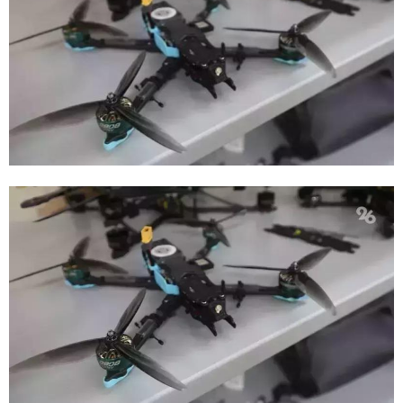
E
N
U