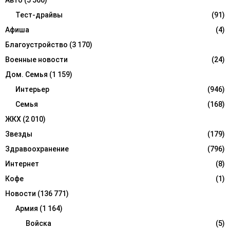
o
r
Тест-драйвы
(91)
R
:
Афиша
(4)
C
Благоустройство
(3 170)
H
Военные новости
(24)
Дом. Семья
(1 159)
Интерьер
(946)
Семья
(168)
ЖКХ
(2 010)
Звезды
(179)
Здравоохранение
(796)
Интернет
(8)
Кофе
(1)
Новости
(136 771)
Армия
(1 164)
Войска
(5)