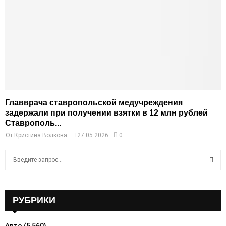
Главврача ставропольской медучреждения
задержали при получении взятки в 12 млн рублей
Ставрополь...
От
Кристина Волкова
27.05.2026
0
S
e
a
S
r
c
РУБРИКИ
E
h
f
A
Авто
(5 560)