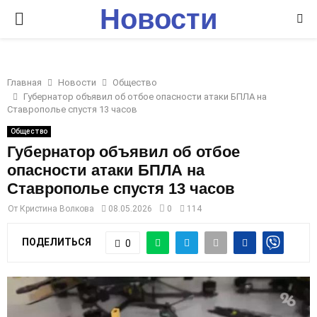
Новости
P
Ставрополья
R
Главная
Новости
Общество
I
Губернатор объявил об отбое опасности атаки БПЛА на
Ставрополье спустя 13 часов
M
Общество
Губернатор объявил об отбое
опасности атаки БПЛА на
A
Ставрополье спустя 13 часов
R
От
Кристина Волкова
08.05.2026
0
114
ПОДЕЛИТЬСЯ
0
Y
M