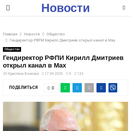
Новости
P
Ставрополья
R
Главная
Новости
Общество
I
Гендиректор РФПИ Кирилл Дмитриев открыл канал в Max
Общество
M
Гендиректор РФПИ Кирилл Дмитриев
открыл канал в Max
A
От
Кристина Волкова
17.09.2025
0
123
R
ПОДЕЛИТЬСЯ
0
Y
M