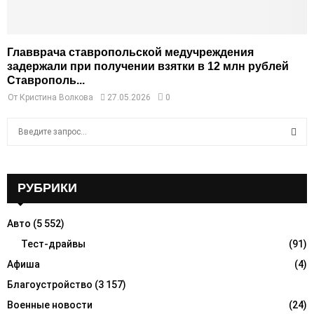
Главврача ставропольской медучреждения
задержали при получении взятки в 12 млн рублей
Ставрополь...
От
Кристина Волкова
27.05.2026
0
S
e
a
S
r
c
РУБРИКИ
E
h
f
A
Авто
(5 552)
o
r
Тест-драйвы
(91)
R
:
Афиша
(4)
C
Благоустройство
(3 157)
H
Военные новости
(24)