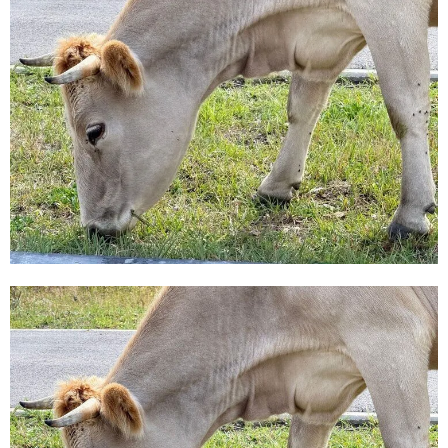
E
N
U