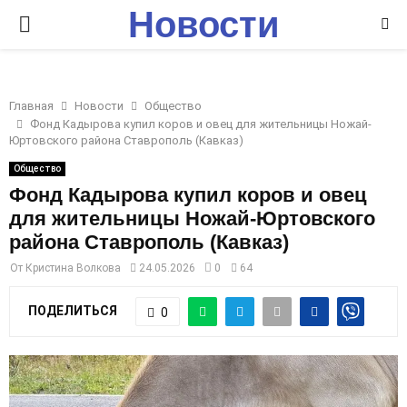
Новости
P
Ставрополья
R
Главная
Новости
Общество
I
Фонд Кадырова купил коров и овец для жительницы Ножай-
Юртовского района Ставрополь (Кавказ)
M
Общество
Фонд Кадырова купил коров и овец
для жительницы Ножай-Юртовского
A
района Ставрополь (Кавказ)
R
От
Кристина Волкова
24.05.2026
0
64
ПОДЕЛИТЬСЯ
0
Y
M