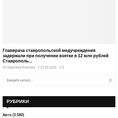
Главврача ставропольской медучреждения
задержали при получении взятки в 12 млн рублей
Ставрополь...
От
Кристина Волкова
27.05.2026
0
S
e
a
S
r
c
РУБРИКИ
E
h
f
A
Авто
(5 580)
o